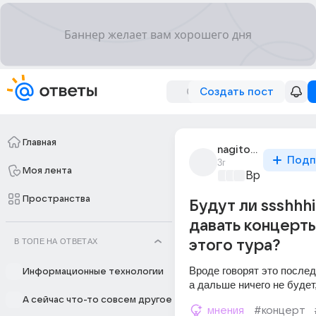
Создать пост
Главная
nagito_komaede_2
Подп
3г
Моя лента
Время музык
Пространства
Будут ли ssshhhii
давать концерт
В ТОПЕ НА ОТВЕТАХ
этого тура?
Вроде говорят это послед
Информационные технологии
а дальше ничего не будет,
А сейчас что-то совсем другое
мнения
#концерт