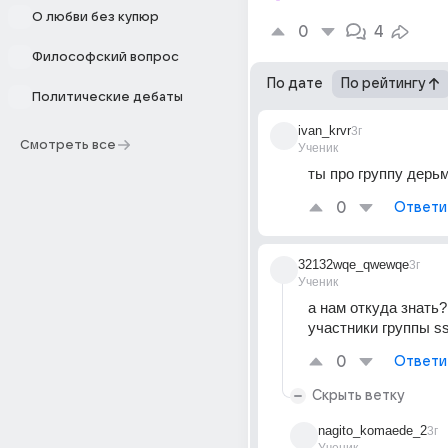
О любви без купюр
0
4
Философский вопрос
По дате
По рейтингу
Политические дебаты
ivan_krvr
3г
Смотреть все
Ученик
ты про группу дерь
0
Ответи
32132wqe_qwewqe
3г
Ученик
а нам откуда знать?
участники группы sss
0
Ответи
Скрыть ветку
nagito_komaede_2
3г