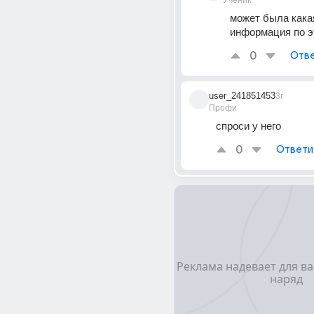
Ученик
может была какая
информация по э
0
Отве
user_241851453
3г
Профи
спроси у него
0
Ответи