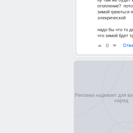
отопление?  пото
зимой греються п
элекрической
надо бы что то д
что зимой бдет т
0
Отве