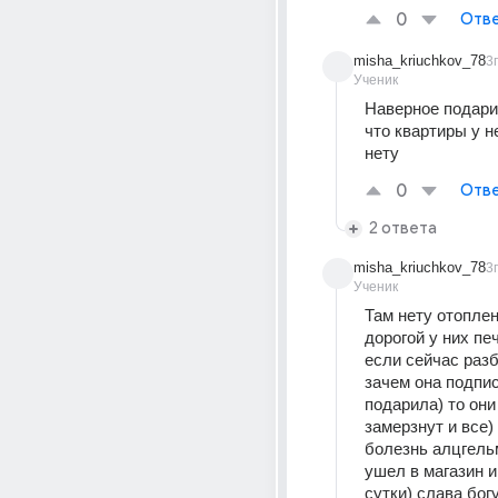
0
Отве
misha_kriuchkov_78
3г
Ученик
Наверное подарил
что квартиры у н
нету
0
Отве
2 ответа
misha_kriuchkov_78
3г
Ученик
Там нету отоплен
дорогой у них пе
если сейчас разб
зачем она подпис
подарила) то они
замерзнут и все) 
болезнь алцгельм
ушел в магазин и
сутки) слава бог