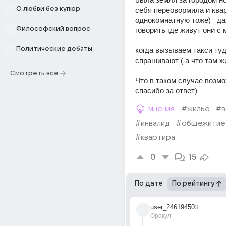
О любви без купюр
себя переовормила и квар
однокомнатную тоже)   да
Философский вопрос
говорить где живут они с
Политические дебаты
когда вызываем такси туд
спрашивают ( а что там ж
Смотреть все
Что в таком случае возм
спасибо за ответ)
мнения
#жилье
#в
#инвалид
#общежитие
#квартира
0
15
По дате
По рейтингу
user_24619450
3г
Оракул