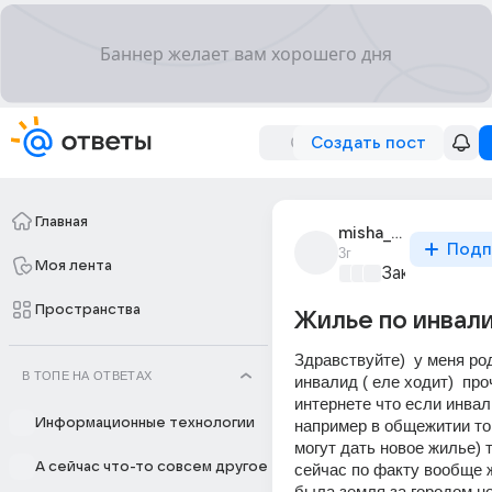
Создать пост
Главная
misha_kriuchkov_78
Подп
3г
Моя лента
Закон и поря
Пространства
Жилье по инвал
Здравствуйте)  у меня ро
В ТОПЕ НА ОТВЕТАХ
инвалид ( еле ходит)  про
интернете что если инвал
Информационные технологии
например в общежитии то
могут дать новое жилье) та
А сейчас что-то совсем другое
сейчас по факту вообще ж
была земля за городом но 