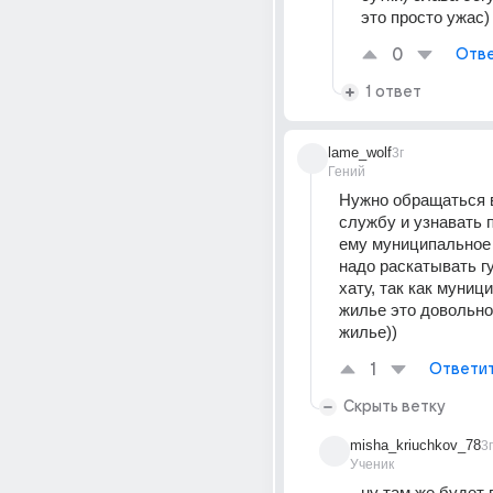
это просто ужас)
0
Отве
1 ответ
lame_wolf
3г
Гений
Нужно обращаться 
службу и узнавать 
ему муниципальное 
надо раскатывать гу
хату, так как муниц
жилье это довольно
жилье))
1
Ответи
Скрыть ветку
misha_kriuchkov_78
3г
Ученик
ну там же будет в