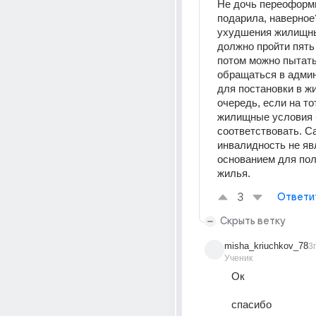
Не дочь переоформи
подарила, наверное
ухудшения жилищны
должно пройти пять 
потом можно пытать
обращаться в админ
для постановки в ж
очередь, если на то
жилищные условия 
соответствовать. Са
инвалидность не яв
основанием для пол
жилья.
3
Ответи
Скрыть ветку
misha_kriuchkov_78
3г
Ученик
Ок 
спасибо