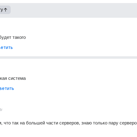
гу
будет такого
етить
кая система
ветить
3г
, что так на большей части серверов, знаю только пару серверов