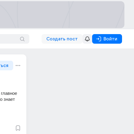
Создать пост
Войти
ться
главное 
 знает 