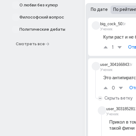
О любви без купюр
По дате
По рейтин
Философский вопрос
big_cock_50
3г
Ученик
Политические дебаты
Купи раст и не 
Смотреть все
1
Отв
user_304166843
3г
Ученик
Это антипиратс
0
От
Скрыть ветку
user_303185281
Ученик
Прикол в том
такой фигни