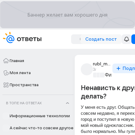
Создать пост
Главная
rubl_memnyi
Подп
3г
Моя лента
Философски
Пространства
Ненависть к дру
делать?
В ТОПЕ НА ОТВЕТАХ
У меня есть друг. Общать
совсем недавно, я перееха
Информационные технологии
город и поступил в новую 
мой новый одноклассник. 
А сейчас что-то совсем другое
было нормально. Мы гуля