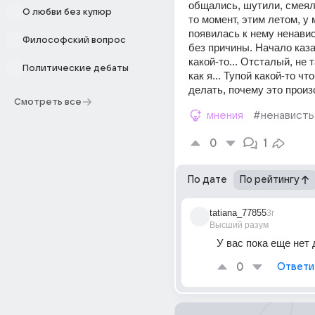
общались, шутили, смеяли
О любви без купюр
то момент, этим летом, у 
появилась к нему ненавист
Философский вопрос
без причины. Начало казат
какой-то... Отсталый, не 
Политические дебаты
как я... Тупой какой-то что
делать, почему это прои
Смотреть все
мнения
#ненависть
0
1
По дате
По рейтингу
tatiana_77855
3г
Высший разум
У вас пока еще нет 
0
Ответи