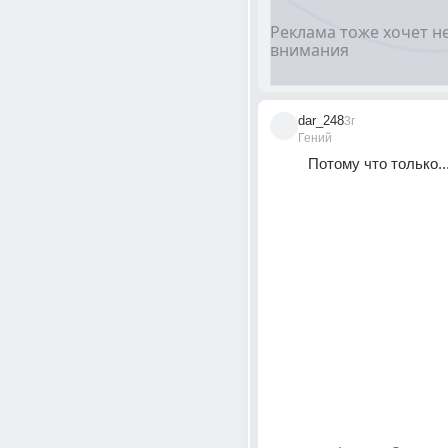
dar_248
3г
Гений
Потому что только..