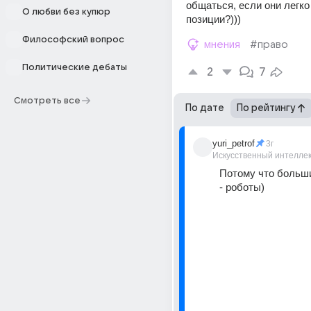
общаться, если они легко
О любви без купюр
позиции?)))
Философский вопрос
мнения
#право
Политические дебаты
2
7
Смотреть все
По дате
По рейтингу
yuri_petrof
3г
Искусственный интелле
Потому что больши
- роботы)