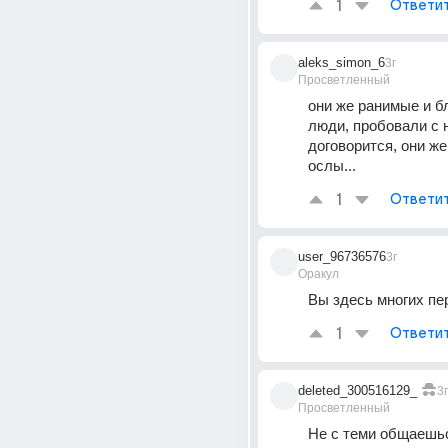
1
Ответи
aleks_simon_6
3г
Просветленный
они же ранимые и 
люди, пробовали с н
договорится, они же
ослы...
1
Ответи
user_96736576
3г
Оракул
Вы здесь многих п
1
Ответи
deleted_300516129_
3г
Просветленный
Не с теми общаешьс