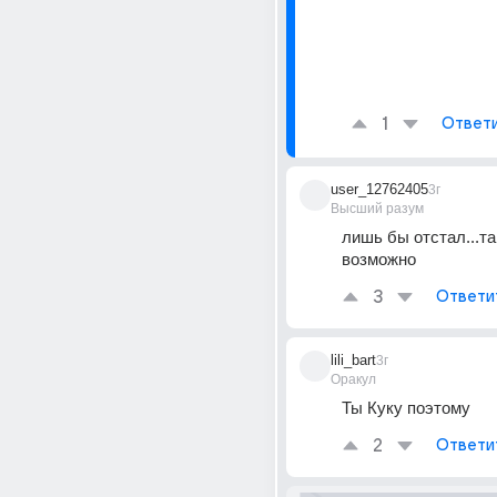
1
Ответ
user_12762405
3г
Высший разум
лишь бы отстал...та
возможно
3
Ответи
lili_bart
3г
Оракул
Ты Куку поэтому
2
Ответи