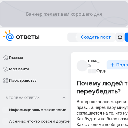
Создать пост
Главная
miss_white_dragon
Подп
3г
Моя лента
Философский 
Пространства
Почему людей т
переубедить?
В ТОПЕ НА ОТВЕТАХ
Вот вроде человек кричит 
прав… а через пару минут
Информационные технологии
соглашается на то, что ну
Как будто и не было воз
А сейчас что-то совсем другое
Как с людьми вообще посл