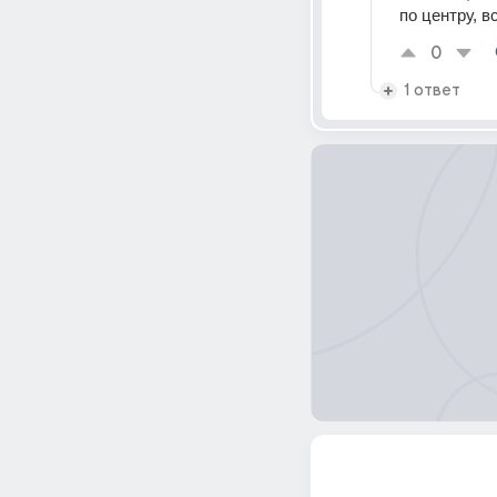
по центру, 
0
1 ответ