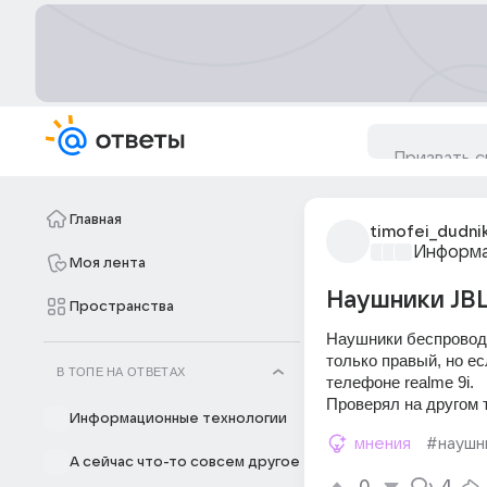
Главная
timofei_dudni
Информа
Моя лента
Наушники JBL
Пространства
Наушники беспровод
только правый, но е
В ТОПЕ НА ОТВЕТАХ
телефоне realme 9i.
Проверял на другом 
Информационные технологии
мнения
#наушн
А сейчас что-то совсем другое