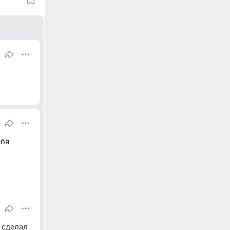
бя 
 сделал 