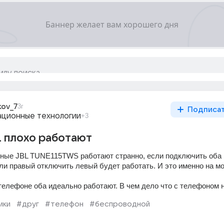
kov_7
3г
Подписа
ционные технологии
+3
 плохо работают
ные JBL TUNE115TWS работают странно, если подключить оба и
сли правый отключить левый будет работать. И это именно на мо
телефоне оба идеально работают. В чем дело что с телефоном н
ики
#друг
#телефон
#беспроводной