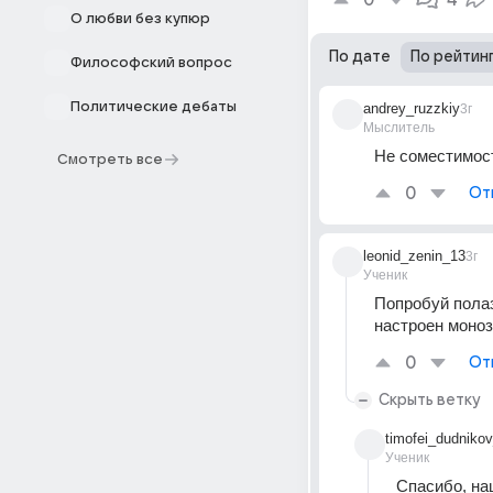
0
4
О любви без купюр
По дате
По рейтин
Философский вопрос
Политические дебаты
andrey_ruzzkiy
3г
Мыслитель
Не соместимос
Смотреть все
0
От
leonid_zenin_13
3г
Ученик
Попробуй полаз
настроен моноз
0
От
Скрыть ветку
timofei_dudniko
Ученик
Спасибо, на