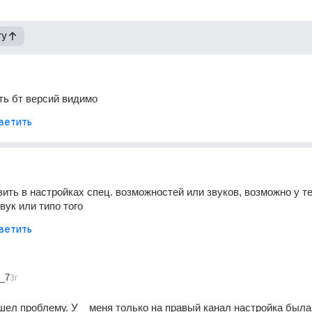
гу
ть бт версий видимо
ветить
ить в настройках спец. возможностей или звуков, возможно у те
вук или типо того
ветить
v_7
3г
шел проблему. У    меня только на правый канал настройка была