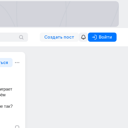
Создать пост
Войти
ться
грает 
ём 
е так?