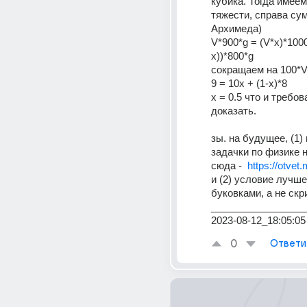
кубика. Тогда имеем
тяжести, справа сум
Архимеда)
V*900*g = (V*х)*1000
х))*800*g 
сокращаем на 100*V
9 = 10x + (1-х)*8
x = 0.5 что и требов
доказать.
зы. на будущее, (1)
задачки по физике н
сюда -  
https://otvet.
и (2) условие лучше
буковками, а не ск
_________________
2023-08-12_18:05:05
0
Ответи