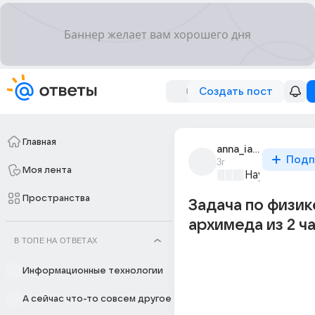
Создать пост
Главная
anna_iakusheva_308
Подп
3г
Моя лента
Наука
+3
Пространства
Задача по физик
архимеда из 2 ч
В ТОПЕ НА ОТВЕТАХ
Информационные технологии
А сейчас что-то совсем другое