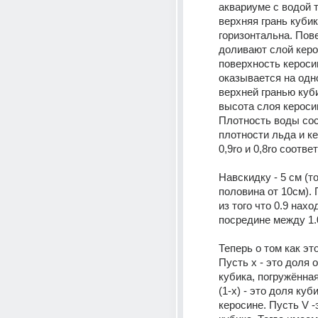
аквариуме с водой та
верхняя грань кубик
горизонтальна. Пов
доливают слой керос
поверхность керосин
оказывается на одно
верхней гранью куби
высота слоя керосин
Плотность воды сост
плотности льда и ке
0,9ro и 0,8ro соотве
Навскидку - 5 см (то
половина от 10см). 
из того что 0.9 нахо
посредине между 1.0
Теперь о том как это
Пусть х - это доля 
кубика, погружённая 
(1-х) - это доля куби
керосине. Пусть V -