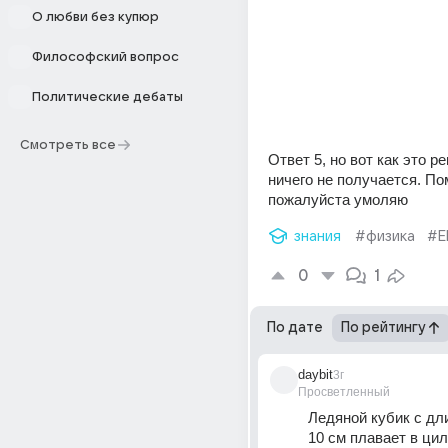
О любви без купюр
Философский вопрос
Политические дебаты
Смотреть все
Ответ 5, но вот как это ре
ничего не получается. Пом
пожалуйста умоляю
знания
#физика
#Е
0
1
По дате
По рейтингу
daybit
3г
Просветленный
Ледяной кубик с дли
10 см плавает в ци