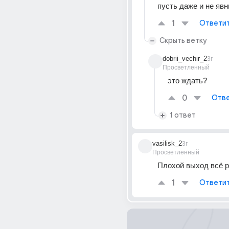
пусть даже и не яв
1
Ответи
Скрыть ветку
dobrii_vechir_2
3г
Просветленный
это ждать?
0
Отве
1 ответ
vasilisk_2
3г
Просветленный
Плохой выход всё р
1
Ответи