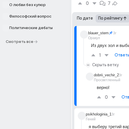
0
7
О любви без купюр
Философский вопрос
По дате
По рейтингу
Политические дебаты
blauer_stern
3г
Оракул
Смотреть все
Из двух зол и выб
1
Ответ
Скрыть ветку
dobrii_vechir_2
3г
Просветленный
верно!
0
Отв
psikhologinia_1
3г
Гений
я выберу третий ва