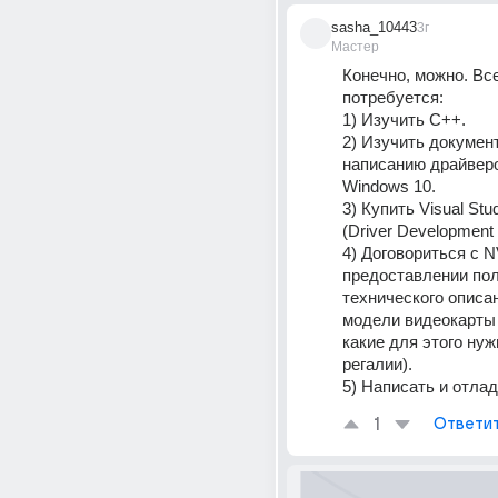
sasha_10443
3г
Мастер
Конечно, можно. Все
потребуется:
1) Изучить С++.
2) Изучить докумен
написанию драйверо
Windows 10.
3) Купить Visual Stu
(Driver Development K
4) Договориться с NV
предоставлении пол
технического описан
модели видеокарты (
какие для этого нуж
регалии).
5) Написать и отлад
1
Ответи