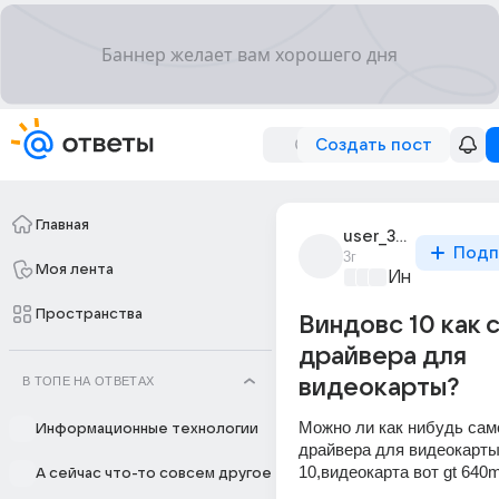
Создать пост
Главная
user_303700460
Подп
3г
Моя лента
Информацио
Пространства
Виндовс 10 как 
драйвера для
В ТОПЕ НА ОТВЕТАХ
видеокарты?
Можно ли как нибудь сам
Информационные технологии
драйвера для видеокарты 
10,видеокарта вот gt 640
А сейчас что-то совсем другое