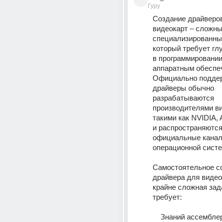
Гуру
Создание драйверов
видеокарт – сложный
специализированный
который требует глу
в программировании 
аппаратным обеспеч
Официально подде
драйверы обычно 
разрабатываются 
производителями ви
такими как NVIDIA, A
и распространяются 
официальные канал
операционной систе
Самостоятельное со
драйвера для видеок
крайне сложная зада
требует: 
    Знаний ассемблера и языков 