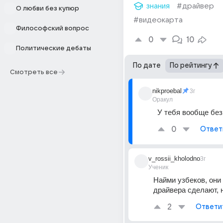
знания
#драйвер
О любви без купюр
#видеокарта
Философский вопрос
0
10
Политические дебаты
По дате
По рейтингу
Смотреть все
nikproebal
3г
Оракул
У тебя вообще бе
0
Ответ
v_rossii_kholodno
3г
Ученик
Найми узбеков, они 
драйвера сделают, 
2
Ответи