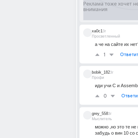
xa0c1
3г
Просветленный
а че на сайте их нет
1
Ответи
bobik_182
3г
Профи
иди учи C и Assemb
0
Ответи
grey_558
3г
Мыслитель
можно ,но это те не 
забудь о вин 10 со 