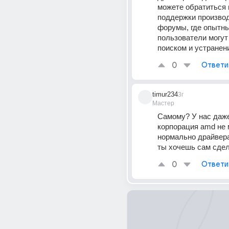
можете обратиться 
поддержки производ
форумы, где опытны
пользователи могут 
поиском и устранен
0
Ответи
timur234
3г
Мастер
Самому? У нас даже
корпорация amd не 
нормально драйвера 
ты хочешь сам сде
0
Ответи