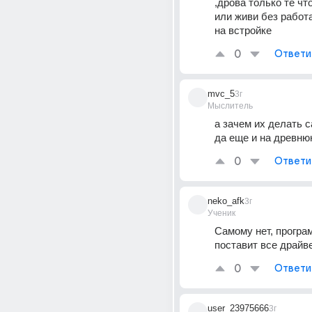
,дрова только те что
или живи без работ
на встройке
0
Ответи
mvc_5
3г
Мыслитель
а зачем их делать 
да еще и на древню
0
Ответи
neko_afk
3г
Ученик
Самому нет, програм
поставит все драйв
0
Ответи
user_23975666
3г