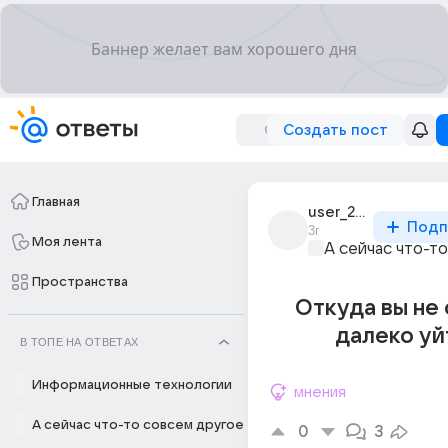
Создать пост
Главная
user_213141877
Подп
3г
Моя лента
А сейчас что-т
Пространства
Откуда вы не
далеко уй
В ТОПЕ НА ОТВЕТАХ
Информационные технологии
мнения
А сейчас что-то совсем другое
0
3