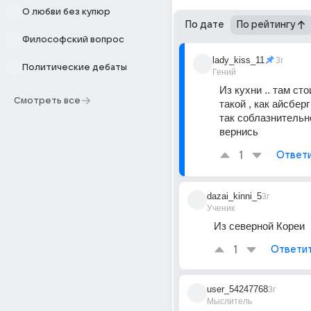
О любви без купюр
По дате
По рейтингу
Философский вопрос
lady_kiss_11
3г
Политические дебаты
Гений
Из кухни .. там сто
Смотреть все
такой , как айсберг
так соблазнительно
вернись
1
Ответ
dazai_kinni_5
3г
Ученик
Из северной Кореи
1
Ответи
user_54247768
3г
Мыслитель