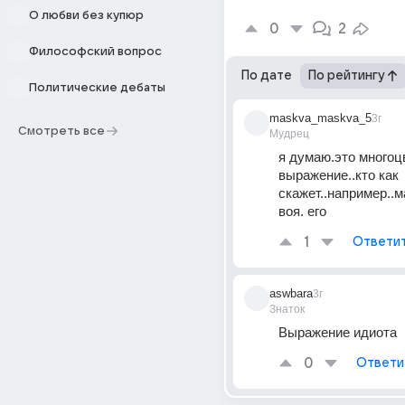
О любви без купюр
0
2
Философский вопрос
По дате
По рейтингу
Политические дебаты
maskva_maskva_5
3г
Смотреть все
Мудрец
я думаю.это многоцв
выражение..кто как 
скажет..например..м
воя. его
1
Ответи
aswbara
3г
Знаток
Выражение идиота
0
Ответи