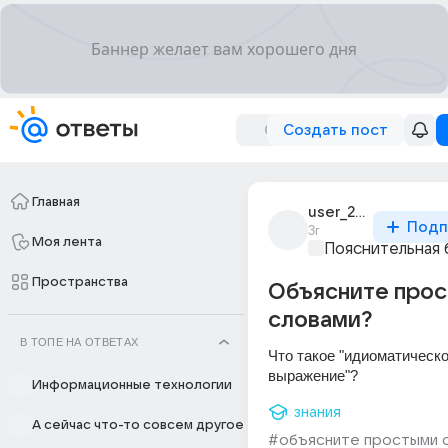
Создать пост
Главная
user_282177527
Подп
3г
Моя лента
Пояснительная 
Пространства
Объясните про
словами?
В ТОПЕ НА ОТВЕТАХ
Что такое "идиоматическо
выражение"?
Информационные технологии
знания
А сейчас что-то совсем другое
#объясните простыми 