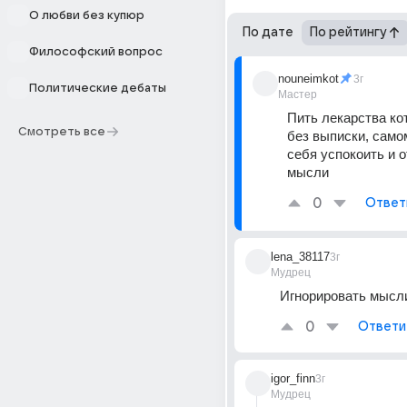
О любви без купюр
По дате
По рейтингу
Философский вопрос
nouneimkot
3г
Политические дебаты
Мастер
Пить лекарства ко
Смотреть все
без выписки, само
себя успокоить и о
мысли
0
Ответ
lena_38117
3г
Мудрец
Игнорировать мысл
0
Ответи
igor_finn
3г
Мудрец