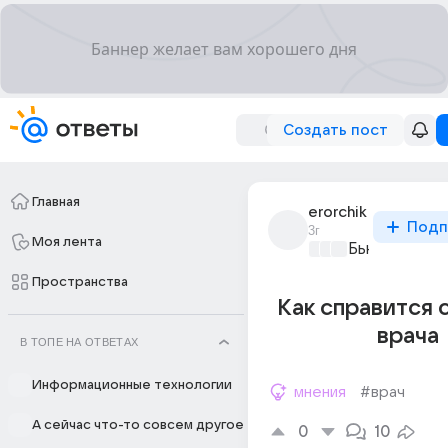
Создать пост
Главная
erorchik
Подп
3г
Моя лента
Бьютилэнд
+2
Пространства
Как справится с
врача
В ТОПЕ НА ОТВЕТАХ
Информационные технологии
мнения
#врач
А сейчас что-то совсем другое
0
10