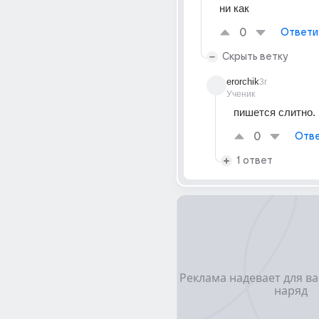
ни как
0
Ответи
Скрыть ветку
erorchik
3г
Ученик
пишется слитно.
0
Отве
1 ответ