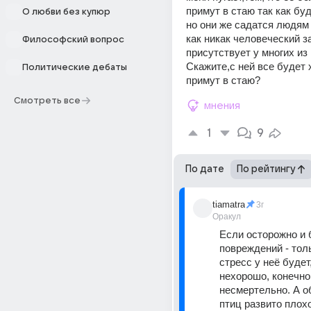
примут в стаю так как буд
О любви без купюр
но они же садатся людям н
как никак человеческий за
Философский вопрос
присутствует у многих из н
Скажите,с ней все будет 
Политические дебаты
примут в стаю?
Смотреть все
мнения
1
9
По дате
По рейтингу
tiamatra
3г
Оракул
Если осторожно и б
повреждений - толь
стресс у неё будет,
нехорошо, конечно,
несмертельно. А об
птиц развито плохо,