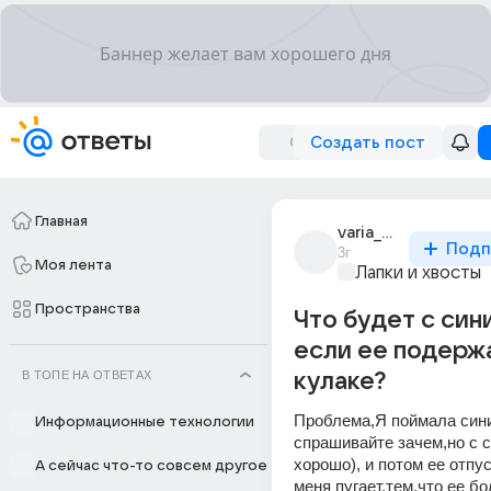
Создать пост
Главная
varia_machigina
Подп
3г
Моя лента
Лапки и хвосты
Пространства
Что будет с син
если ее подержа
В ТОПЕ НА ОТВЕТАХ
кулаке?
Проблема,Я поймала синич
Информационные технологии
спрашивайте зачем,но с с
хорошо), и потом ее отпус
А сейчас что-то совсем другое
меня пугает,тем,что ее бо