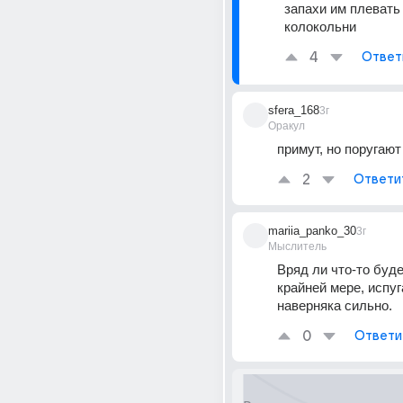
запахи им плевать 
колокольни
4
Ответ
sfera_168
3г
Оракул
примут, но поругают
2
Ответи
mariia_panko_30
3г
Мыслитель
Вряд ли что-то будет
крайней мере, испуг
наверняка сильно.
0
Ответи