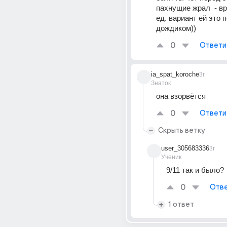
пахнущие жрал  - в
ед. вариант ей это п
дождиком))
0
Ответи
ia_spat_koroche
3г
Знаток
она взорвётся
0
Ответи
Скрыть ветку
user_305683336
3г
Ученик
9/11 так и было?
0
Отве
1 ответ