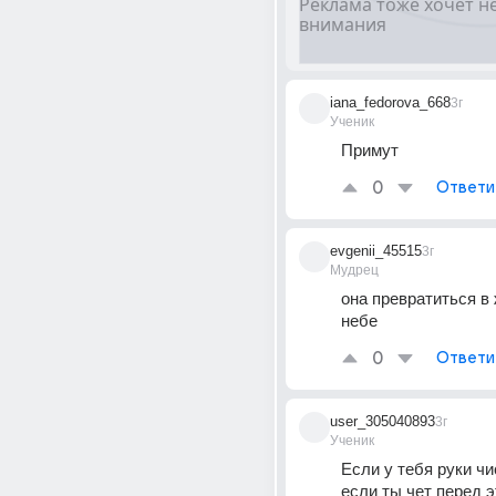
iana_fedorova_668
3г
Ученик
Примут
0
Ответи
evgenii_45515
3г
Мудрец
она превратиться в 
небе
0
Ответи
user_305040893
3г
Ученик
Если у тебя руки чис
если ты чет перед э