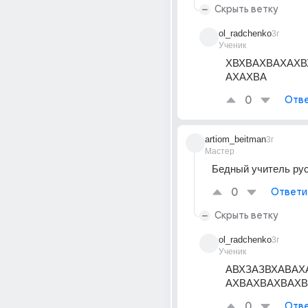
Скрыть ветку
ol_radchenko
3г
Ученик
ХВХВАХВАХАХВ
АХАХВА
0
Отве
artiom_beitman
3г
Мастер
Бедный учитель рус
0
Ответи
Скрыть ветку
ol_radchenko
3г
Ученик
АВХЗАЗВХАВАХ
АХВАХВАХВАХВ
0
Отве