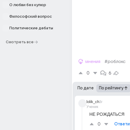
О любви без купюр
Философский вопрос
Политические дебаты
Смотреть все
мнения
#роблокс
0
6
По дате
По рейтингу
lolik_ch
3г
Ученик
НЕ РОЖДАТЬСЯ
0
Ответи