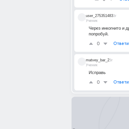
user_275351483
3г
Ученик
Через инкогнито и д
попробуй.
0
Ответи
matvey_bar_2
3г
Ученик
Исправь
0
Ответи