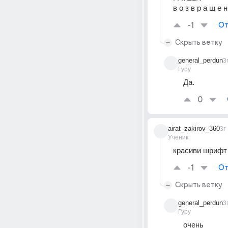
в о з в р а щ е н
-1
От
Скрыть ветку
general_perdun
3
Гуру
Да.
0
airat_zakirov_360
3г
Ученик
красиви шрифт
-1
От
Скрыть ветку
general_perdun
3
Гуру
очень