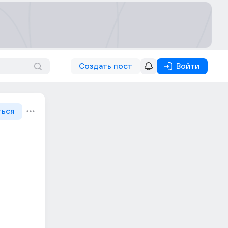
Создать пост
Войти
ться