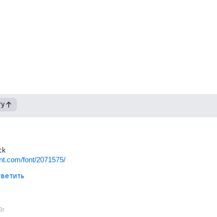
гу
ck
font.com/font/2071575/
ветить
3г