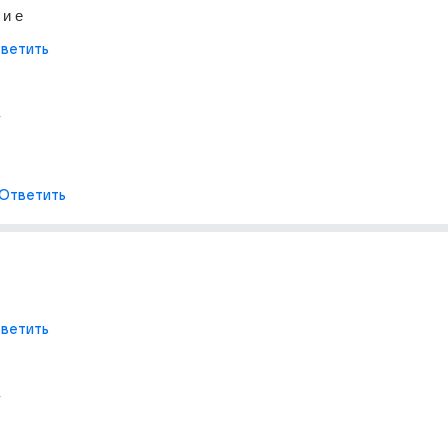
 и е
ветить
г
Ответить
ветить
г