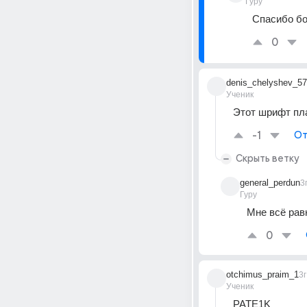
Гуру
Спасибо б
0
denis_chelyshev_57
Ученик
Этот шрифт пл
-1
От
Скрыть ветку
general_perdun
3
Гуру
Мне всё рав
0
otchimus_praim_1
3г
Ученик
PATE1K