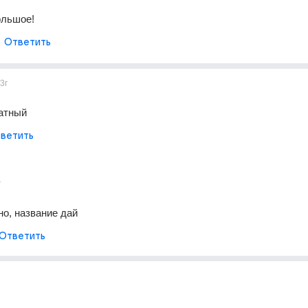
ольшое!
Ответить
3г
атный
ветить
г
но, название дай
Ответить