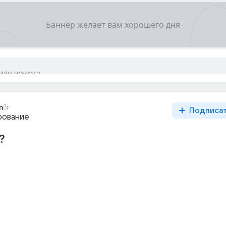
n
3г
Подписа
рование
?