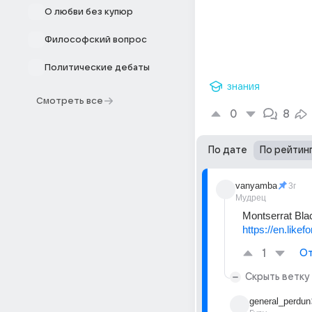
О любви без купюр
Философский вопрос
Политические дебаты
знания
Смотреть все
0
8
По дате
По рейтин
vanyamba
3г
Мудрец
Montserrat Bla
https://en.like
1
От
Скрыть ветку
general_perdun