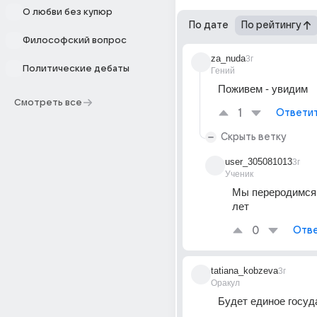
О любви без купюр
По дате
По рейтингу
Философский вопрос
za_nuda
3г
Политические дебаты
Гений
Поживем - увидим
Смотреть все
1
Ответи
Скрыть ветку
user_305081013
3г
Ученик
Мы переродимся 
лет
0
Отве
tatiana_kobzeva
3г
Оракул
Будет единое госуд