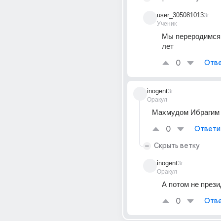
user_305081013
3г
Ученик
Мы переродимся 
лет
0
Отве
inogent
3г
Оракул
Махмудом Ибрагим
0
Ответи
Скрыть ветку
inogent
3г
Оракул
А потом не прези
0
Отве