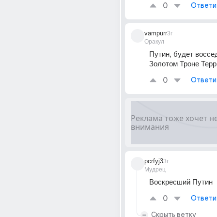
0
Ответи
vampurr
3г
Оракул
Путин, будет воссед
Золотом Троне Терр
0
Ответи
pcrfyj3
3г
Мудрец
Воскресший Путин
0
Ответи
Скрыть ветку