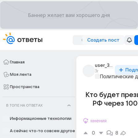
Создать пост
Главная
user_305081013
Подп
3г
Моя лента
Политические 
Пространства
Кто будет пре
РФ через 100
В ТОПЕ НА ОТВЕТАХ
Информационные технологии
мнения
А сейчас что-то совсем другое
0
8