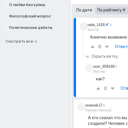
О любви без купюр
По дате
По рейтингу
Философский вопрос
rada_1418
3г
Политические дебаты
Знаток
Конечно возможно
Смотреть все
0
Ответ
Скрыть ветку
user_659148
3г
Мастер
как?
0
Отв
strannik17
3г
Просветленный
А кто сказал что вы 
сходили? Человек с