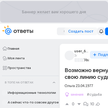
Создать пост
Главная
user_659148
Подп
3г
Моя лента
Уважаемый м
Пространства
Возможно верну
свою линию суд
В ТОПЕ НА ОТВЕТАХ
Ольга 23.04.1977
Информационные технологии
мнения
#судьба
А сейчас что-то совсем другое
0
10