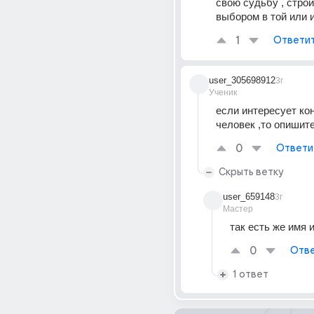
свою судьбу , строи
выбором в той или 
1
Ответи
user_305698912
3г
Ученик
если интересует ко
человек ,то опишите
0
Ответи
Скрыть ветку
user_659148
3г
Мастер
так есть же имя 
0
Отве
1 ответ