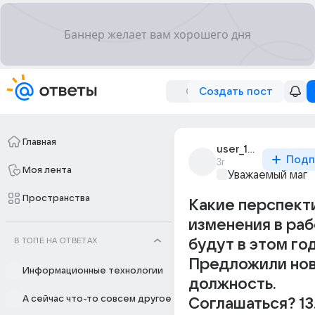
Создать пост
Главная
user_185626107
Подп
3г
Моя лента
Уважаемый маг
Пространства
Какие перспект
изменения в ра
В ТОПЕ НА ОТВЕТАХ
будут в этом го
Предложили но
Информационные технологии
должность.
А сейчас что-то совсем другое
Соглашаться? 13