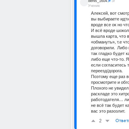
denis_1604
3г
Ученик
Алексей, вот смотр
вы выбираете идти 
вроде все ок но что
И всё вроде шокола
вышла карта, что 
«обмануть», т.е что
договорили.  Либо п
так гладко будет к
либо еще что-то. Я
если согласитесь т
переезд/дорога.
Поэтому еще раз в
просмотрите и обго
Плохого не увидел 
раскладе это хитро
работодателя… либ
не всё так будет к
вас это разозлит.
2
Ответ