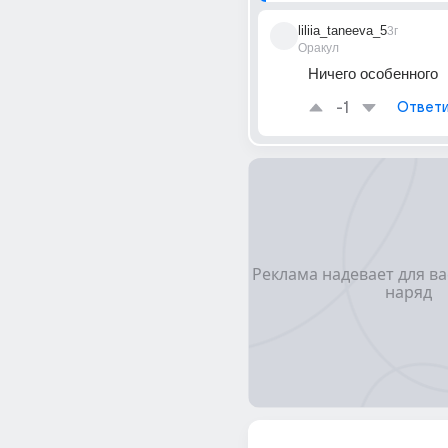
liliia_taneeva_5
3г
Оракул
Ничего особенного
-1
Ответи