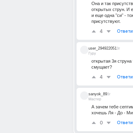
Она и так присутств
открытых струн. И е
и еще одна "си" - тож
присутствуют.
4
Ответи
user_294922051
3г
Гуру
открытая 3я струна 
смущает?
4
Ответи
sanyok_89
3г
Мастер
А зачем тебе септим
хочешь Ля - До - Ми
0
Ответи