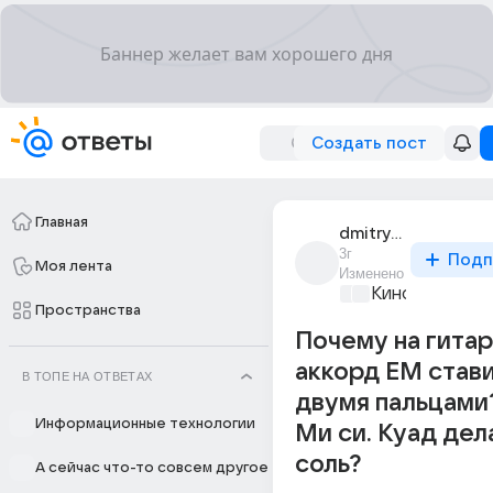
Создать пост
Главная
dmitry_3245
3г
Подп
Моя лента
Изменено
Киномания
+1
Пространства
Почему на гита
аккорд ЕМ став
В ТОПЕ НА ОТВЕТАХ
двумя пальцами?
Информационные технологии
Ми си. Куад дел
соль?
А сейчас что-то совсем другое