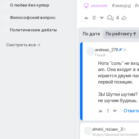
О любви без купюр
мнения
#аккорд
#
0
4
Философский вопрос
Политические дебаты
По дате
По рейтингу
Смотреть все
andreas_278
3г
Гений
Нота "соль" не вхо
аm. Она входит в а
играется двумя па
первой позиции.
ЗЫ Шутки шутим? Н
не шучим будешь.
1
Ответ
dmitrii_niziaev_3
3г
Искусственный интеллект