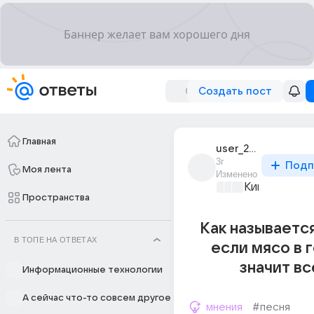
Создать пост
Главная
user_267414016
3г
Подп
Моя лента
Изменено
Киномания
+2
Пространства
Как называетс
В ТОПЕ НА ОТВЕТАХ
если мясо в 
значит в
Информационные технологии
А сейчас что-то совсем другое
мнения
#песня