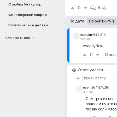
О любви без купюр
0
5
Философский вопрос
По дате
По рейтингу
Политические дебаты
maksim4579
3г
Смотреть все
Ученик
мясорубка
0
Ответ
Ответ удалён
Скрыть ветку
user_267414016
3г
Знаток
Сам трек из песн
пацанам ну кто п
песню если мясо 