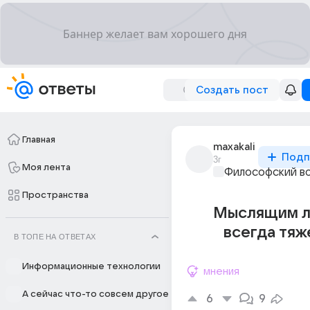
Создать пост
Главная
maxakali
Подп
3г
Моя лента
Философский в
Пространства
Мыслящим 
всегда тяж
В ТОПЕ НА ОТВЕТАХ
Информационные технологии
мнения
А сейчас что-то совсем другое
6
9