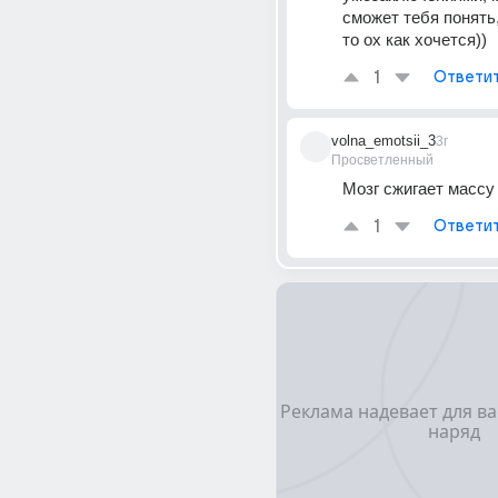
сможет тебя понять,
то ох как хочется))
1
Ответи
volna_emotsii_3
3г
Просветленный
Мозг сжигает массу
1
Ответи