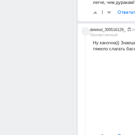
легче, чем дуракам!
1
Ответи
deleted_300516129_
3г
Просветленный
Ну канэчна)) Знаешь
тяжело слагать бас