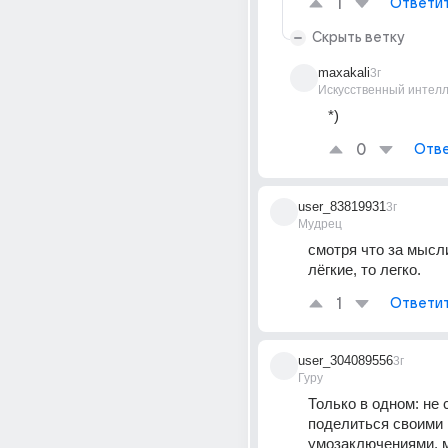
1
Ответи
Скрыть ветку
maxakali
3г
Искусственный интелл
*)
0
Отве
user_83819931
3г
Мудрец
смотря что за мысли
лёгкие, то легко.
1
Ответи
user_304089556
3г
Гуру
Только в одном: не с
поделиться своими 
умозаключениями, ма