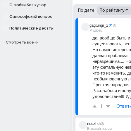
О любви без купюр
По дате
По рейтингу
Философский вопрос
gagtungr_2
3г
Политические дебаты
Мудрец
да, вообще быть и 
Смотреть все
существовать, всегд
Но самое интересно
данная проблема 
неразрешима.... Но
эту фатальную нев
что-то изменить, да
необыкновенную ле
Простая народная 
Расслабься и полу
удовольствие!!! Уд
1
Ответ
neuzheli
3г
Высший разум