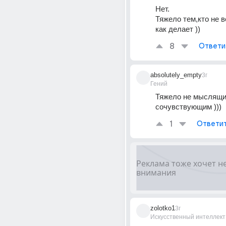
Нет.
Тяжело тем,кто не ве
как делает ))
8
Ответи
absolutely_empty
3г
Гений
Тяжело не мыслящим
сочувствующим )))
1
Ответи
zolotko1
3г
Искусственный интеллект