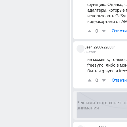
функцию. Однако, с
адаптеры, которые 
использовать G-Sync
видеокартами от A
0
Ответи
user_290072283
3г
Знаток
не можешь, только 
freesync, либо в мо
быть и g-sync и fre
0
Ответи