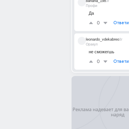
banana_198
3г
Профи
Да
0
Ответи
leonardo_vdekabreo
3г
Оракул
не сможегшь
0
Ответи