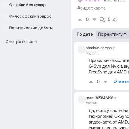
мнения
#монитор
О любви без купюр
#видеокарта
Философский вопрос
0
5
Политические дебаты
По дате
По рейтингу
Смотреть все
shadow_dargon
3г
Мудрец
Правильно мыслете
G-Syn для Nvidia в
FreeSync для AMD 
0
Ответи
user_305842498
3г
Ученик
Да, если у вас монит
технологией G-Sync о
видеокарта от AMD, 
сможете использова