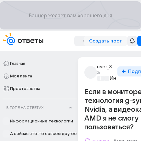
Создать пост
Главная
user_305832404
Подп
3г
Моя лента
Информацио
Пространства
Если в мониторе
технология g-sy
В ТОПЕ НА ОТВЕТАХ
Nvidia, а видеок
AMD я не смогу
Информационные технологии
пользоваться?
А сейчас что-то совсем другое