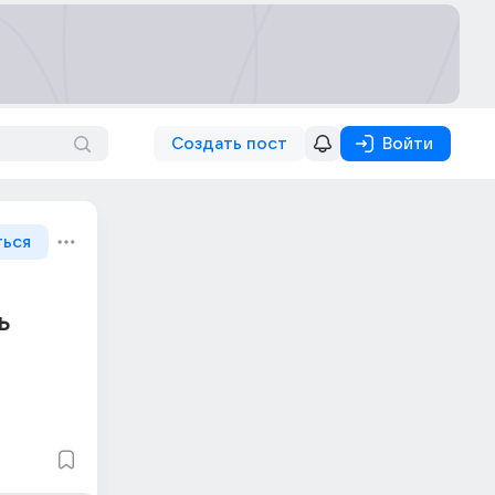
Создать пост
Войти
ться
ь