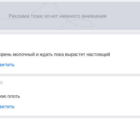
орень молочный и ждать пока вырастет настоящий
ветить
3г
нюю плоть
ветить