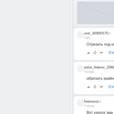
user_303693175
3г
Гуру
Отрезать под к
0
От
anton_fedorov_2096
Профи
обрезать край
0
От
freerussia
3г
Ученик
Вот уролог ааа