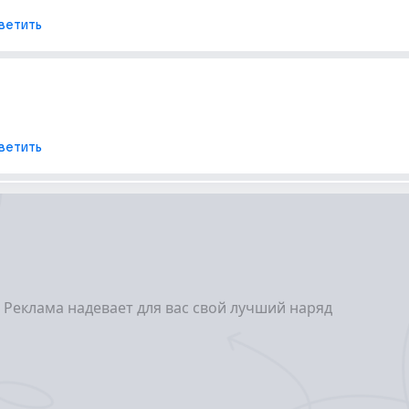
ветить
ветить