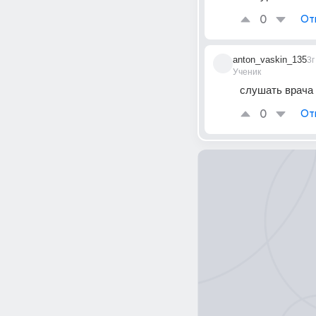
0
От
anton_vaskin_135
3г
Ученик
слушать врача
0
От