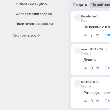
О любви без купюр
По дате
По рейтин
Философский вопрос
theadenter
3г
Гуру
Политические дебаты
Не понимаю в 
2
От
Смотреть все
user_315360295
1г
Ученик
Делать
0
От
fenikss500
3г
Профи
Раз надо, значи
0
От