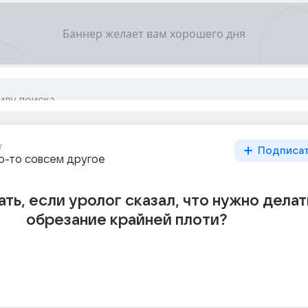
г
Подписа
то-то совсем другое
ать, если уролог сказал, что нужно делат
обрезание крайней плоти?