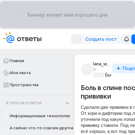
Создать пост
Главная
lana_wolf_12
Подп
3г
Моя лента
Бьютилэнд
+3
Пространства
Боль в спине по
прививки
В ТОПЕ НА ОТВЕТАХ
Сделали две прививки в п
От кори и дифтерии под л
Информационные технологии
уточнили под какую лопат
прививку ставили. Под ле
А сейчас что-то совсем другое
всё хорошо, а вот под пра