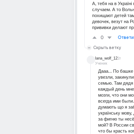
А, тебя на в Україні 
случаем. А то Вольн
похищают детей там
девочек, везут на Ро
прививки делают пр
0
Ответи
Скрыть ветку
lana_wolf_12
2г
Ученик
Дааа... По башке
увезли, закинули 
семью. Там дядя 
каждый день мне
мозги, что они мо
всегда ими были..
думають що я заб
українську мову, д
за фигню ты несё
мой? В России св
что бы красть ког