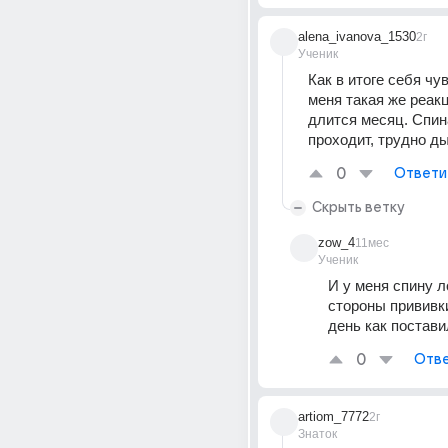
alena_ivanova_1530
2г
Ученик
Как в итоге себя чув
меня такая же реакц
длится месяц. Спина
проходит, трудно д
0
Ответи
Скрыть ветку
zow_4
11мес
Ученик
И у меня спину л
стороны прививки
день как постави
0
Отве
artiom_7772
2г
Знаток