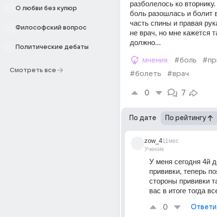
разболелось ко вторнику.
О любви без купюр
боль разошлась и болит в
часть спины и правая рука
Философский вопрос
не врач, но мне кажется т
должно...
Политические дебаты
мнения
#боль
#пр
Смотреть все
#болеть
#врач
0
7
По дате
По рейтингу
zow_4
11мес
Ученик
У меня сегодня 4й д
прививки, теперь по
стороны прививки так
вас в итоге тогда в
0
Ответи