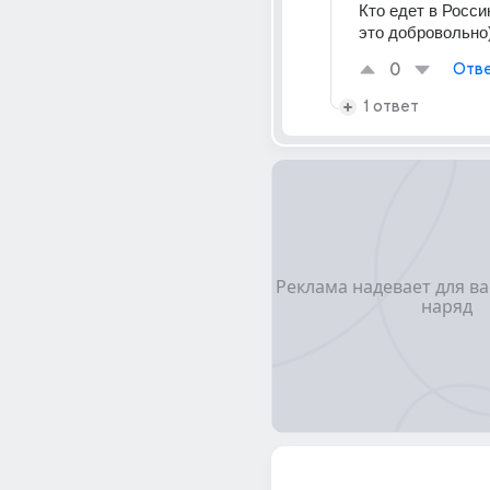
Кто едет в Росси
это добровольно
0
Отве
1 ответ