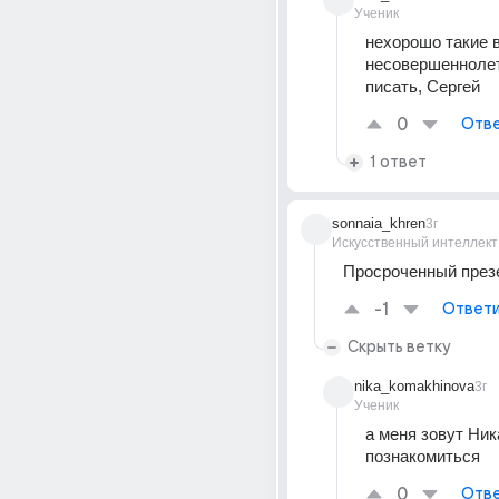
Ученик
нехорошо такие в
несовершеннолет
писать, Сергей
0
Отве
1 ответ
sonnaia_khren
3г
Искусственный интеллект
Просроченный през
-1
Ответи
Скрыть ветку
nika_komakhinova
3г
Ученик
а меня зовут Ника
познакомиться
0
Отве