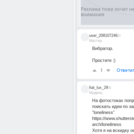
user_208107246
2г
Мастер
Вибратор. 
Простите :)
1
Ответи
fiat_lux_29
3г
Мудрец
На фотостоках попр
поискать идеи по за
"loneliness"
https://www.shutters
arch/loneliness
Хотя я на вскидку ос