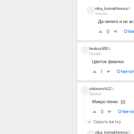
nika_komakhinova
3г
Ученик
Да ничего и не а
0
Отве
fenikss500
3г
Профи
Цветок фиалки
1
Ответи
sidorovich12
3г
Оракул
Микро пенис :)))
0
Ответи
Скрыть ветку
nika_komakhinova
3г