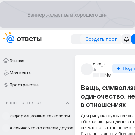
Создать пост
Главная
nika_komakhinova
Подп
3г
Моя лента
Чем занятьс
Пространства
Вещь, символи
одиночество, н
В ТОПЕ НА ОТВЕТАХ
в отношениях
Для рисунка нужна вещь,
Информационные технологии
обозначающая одиночеств
несчастье в отношениях. 
А сейчас что-то совсем другое
быть не слишком большой