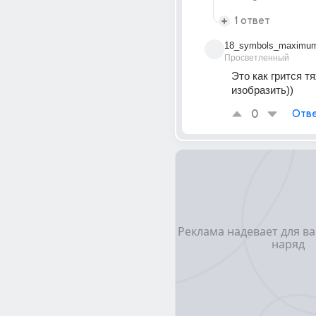
1 ответ
18_symbols_maximu
Просветленный
Это как грится тя
изобразить))
0
Отве