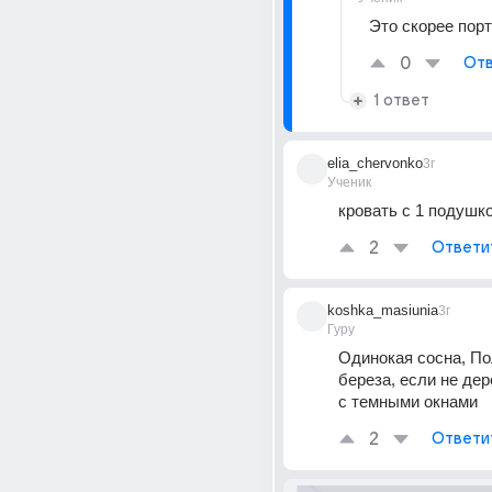
Это скорее пор
0
Отв
1 ответ
elia_chervonko
3г
Ученик
кровать с 1 подушк
2
Ответи
koshka_masiunia
3г
Гуру
Одинокая сосна, По
береза, если не дер
с темными окнами
2
Ответи