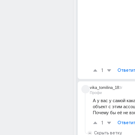
1
Ответи
vika_tomilina_18
3г
Профи
А у вас у самой как
объект с этим ассоц
Почему бы её не вз
1
Ответи
Скрыть ветку