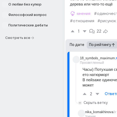
дерева или чего-то ещё
О любви без купюр
мнения
#одиночес
Философский вопрос
#отношения
#рисунок
Политические дебаты
1
22
Смотреть все
По дате
По рейтингу
18_symbols_maximum
Просветленный
Часы) Потухшая св
ето натюрморт
В пейзаже одиноче
может
2
Ответ
Скрыть ветку
nika_komakhinova
3г
Ученик