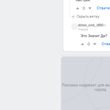
0
Ответи
Скрыть ветку
dzhon_smit_1850
3г
Ученик
Это Значит Да?
0
Отве