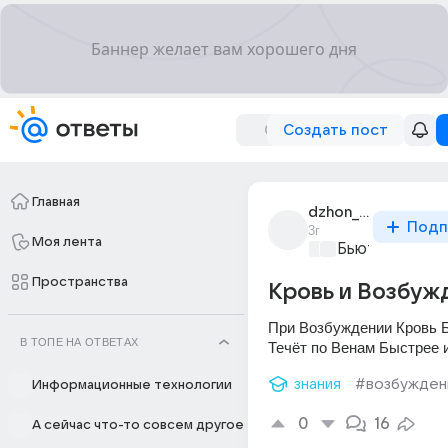
Создать пост
Главная
dzhon_smit_1850
Подп
3г
Моя лента
Бьютилэнд
+1
Пространства
Кровь и Возбуж
При Возбуждении Кровь Б
В ТОПЕ НА ОТВЕТАХ
Течёт по Венам Быстрее 
знания
#возбужден
Информационные технологии
0
16
А сейчас что-то совсем другое