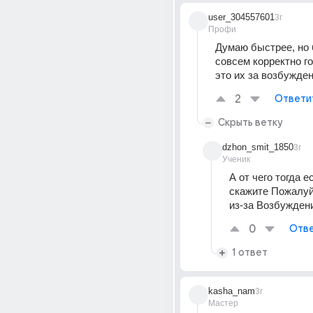
user_304557601
3г
Профи
Думаю быстрее, но 
совсем корректно го
это их за возбужде
2
Ответи
Скрыть ветку
dzhon_smit_1850
3г
Ученик
А от чего тогда е
скажите Пожалуйс
из-за Возбужден
0
Отве
1 ответ
kasha_nam
3г
Мастер