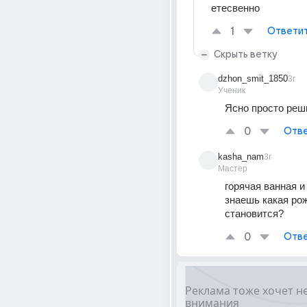
етесвенно
1
Ответи
Скрыть ветку
dzhon_smit_1850
3г
Ученик
Ясно просто реш
0
Отве
kasha_nam
3г
Мастер
горячая ванная и
знаешь какая рож
становится?
0
Отве