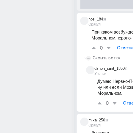
nos_184
3г
Оракул
При каком возбужде
Моральном,нервно-
0
Ответи
Скрыть ветку
dzhon_smit_1850
3г
Ученик
Думаю Нервно-Пс
ну или если Можн
Моральном.
0
Отве
mixa_250
3г
Оракул
быстрее