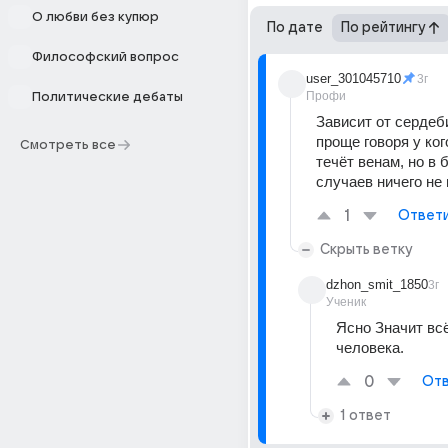
О любви без купюр
По дате
По рейтингу
Философский вопрос
user_301045710
3г
Профи
Политические дебаты
Зависит от сердеби
проще говоря у ког
Смотреть все
течёт венам, но в 
случаев ничего не
1
Ответ
Скрыть ветку
dzhon_smit_1850
3г
Ученик
Ясно Значит всё
человека.
0
Отв
1 ответ