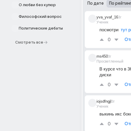
По дате
По рейтин
О любви без купюр
Философский вопрос
yva_yvaf_16
3г
Ученик
Политические дебаты
посмотри  
тут 
0
От
Смотреть все
ms450
3г
Просветленный
В курсе что в 3
диски
0
От
iojsdfngjl
3г
Ученик
выкинь икс бок
0
От