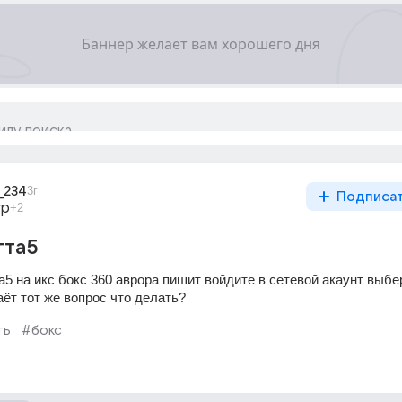
_234
3г
Подписа
гр
+2
гта5
а5 на икс бокс 360 аврора пишит войдите в сетевой акаунт выбе
аёт тот же вопрос что делать?
ть
#бокс