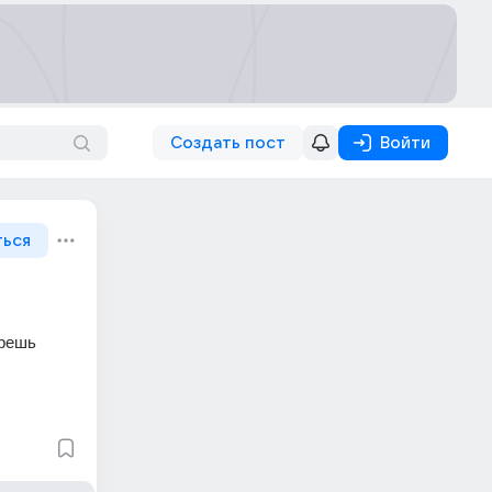
Создать пост
Войти
ться
решь 