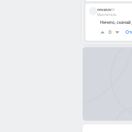
novasov
3г
Мыслитель
Ничего, скачай
0
От