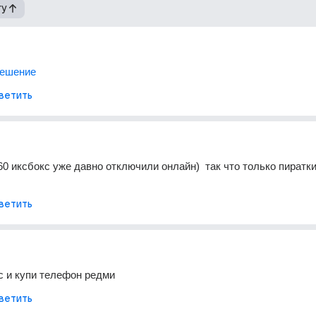
гу
решение
ветить
60 иксбокс уже давно отключили онлайн)  так что только пиратки
ветить
с и купи телефон редми
ветить