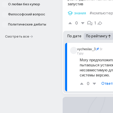
запустив
О любви без купюр
знания
#компьюте
Философский вопрос
0
1
Политические дебаты
По дате
По рейтингу
Смотреть все
vycheslav_3
3г
Гуру
Могу предположить
пытаешься установ
несовместимую для
системы версию.
0
Ответ