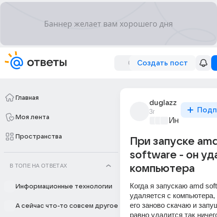
Создать пост
Главная
duglazz
Подп
3г
Моя лента
Информацио
Пространства
При запуске am
software - он уд
В ТОПЕ НА ОТВЕТАХ
компьютера
Когда я запускаю amd soft
Информационные технологии
удаляется с компьютера, 
его заново скачаю и запущ
А сейчас что-то совсем другое
равно удалится так ничего