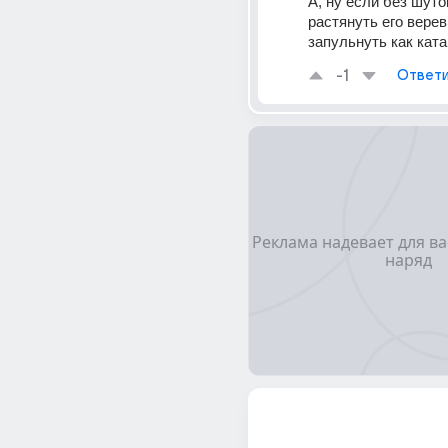
А, ну если без шуток
растянуть его верев
запульнуть как кат
-1
Ответи