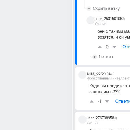
Скрыть ветку
user_253150105
3г
Ученик
они с такими ма
возятся, и он у
0
Отв
1 ответ
alisa_doronina
3г
Искусственный интеллект
Куда вы плодите эти
задохликов???
-1
Ответи
user_276738958
3г
Ученик