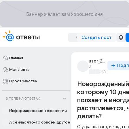
Создать пост
Главная
user_253150105
Подп
3г
Моя лента
Лапки и хвос
Пространства
Новорожденный
которому 10 дн
В ТОПЕ НА ОТВЕТАХ
ползает и иногд
растягивается, 
Информационные технологии
делать?
А сейчас что-то совсем другое
С утра ползает, и когда по