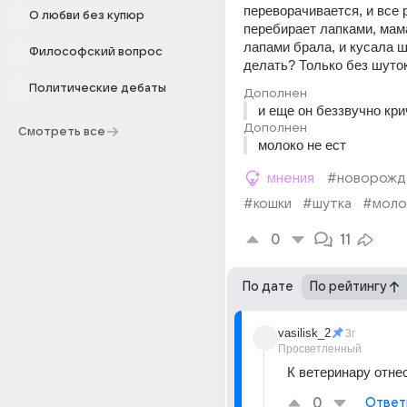
переворачивается, и все р
О любви без купюр
перебирает лапками, мама
лапами брала, и кусала ш
Философский вопрос
делать? Только без шуто
Политические дебаты
Дополнен
и еще он беззвучно кри
Дополнен
Смотреть все
молоко не ест
мнения
#новорожд
#кошки
#шутка
#моло
0
11
По дате
По рейтингу
vasilisk_2
3г
Просветленный
К ветеринару отне
0
Ответ