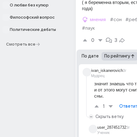
( я беременна вторым, есть
О любви без купюр
года)
Философский вопрос
мнения
#сон
#реб
#паук
Политические дебаты
0
3
Смотреть все
По дате
По рейтингу
ivan_iskanerovich
3г
Мудрец
значит знаешь что т
и от этого могут сни
сны.
1
Ответи
Скрыть ветку
user_287451732
3г
Ученик