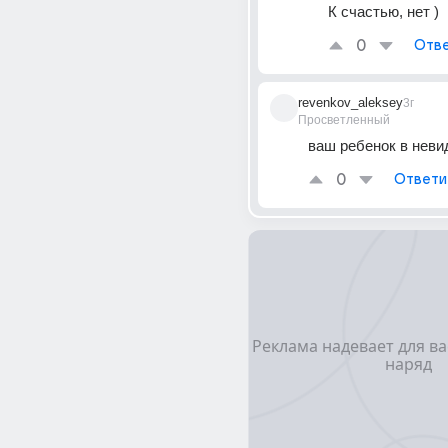
К счастью, нет )
0
Отве
revenkov_aleksey
3г
Просветленный
ваш ребенок в нев
0
Ответи