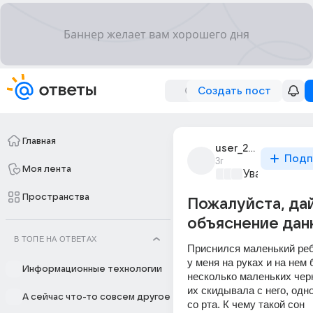
Создать пост
Главная
user_287451732
Подп
3г
Моя лента
Уважаемый м
Пространства
Пожалуйста, да
объяснение данн
В ТОПЕ НА ОТВЕТАХ
Приснился маленький реб
у меня на руках и на нем 
Информационные технологии
несколько маленьких черн
их скидывала с него, одн
А сейчас что-то совсем другое
со рта. К чему такой сон