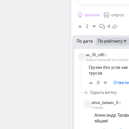
мнения
опрос
2
4
По дате
По рейтингу
as_35_s90
3г
Искусственный интеллект
Грузин без усов как 
трусов
0
Ответи
Скрыть ветку
elisei_beliaev_9
1г
Ученик
Александр Трофи
яйцам!