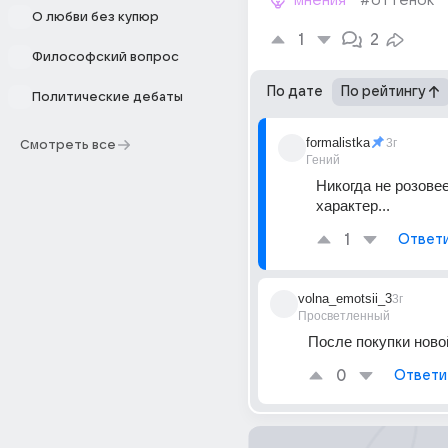
мнения
#оттенок
О любви без купюр
1
2
Философский вопрос
По дате
По рейтингу
Политические дебаты
formalistka
3г
Смотреть все
Гений
Никогда не розовее
характер...
1
Ответ
volna_emotsii_3
3г
Просветленный
После покупки ново
0
Ответи