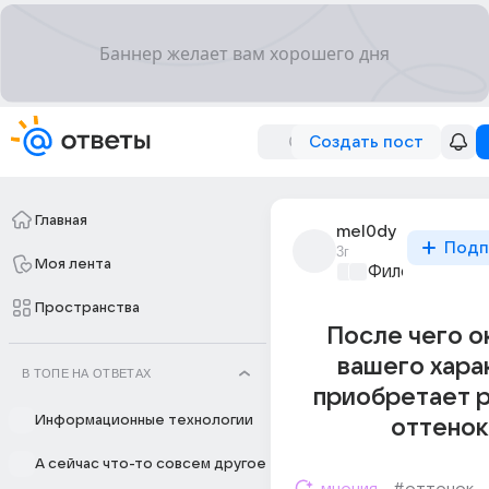
Создать пост
Главная
mel0dy
Подп
3г
Моя лента
Философский 
Пространства
После чего о
вашего хара
В ТОПЕ НА ОТВЕТАХ
приобретает 
Информационные технологии
оттенок
А сейчас что-то совсем другое