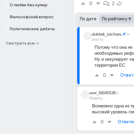
0
2
О любви без купюр
Философский вопрос
По дате
По рейтингу
Политические дебаты
ulukbek_toichuev
3г
Знаток
Смотреть все
Потому что она не 
необходимых рефор
Ну и оккупирует ча
территории ЕС
0
Ответ
user_56045538
3г
Мудрец
Возможно одна из пр
высокий уровень го
0
Ответи