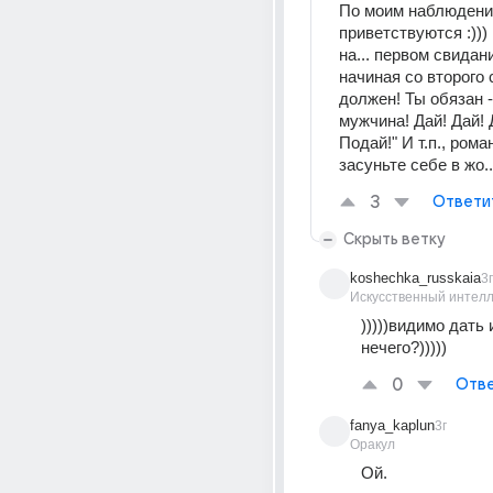
По моим наблюдени
приветствуются :))) 
на... первом свидании
начиная со второго 
должен! Ты обязан -
мужчина! Дай! Дай! 
Подай!" И т.п., рома
засуньте себе в жо...
3
Ответи
Скрыть ветку
koshechka_russkaia
3г
Искусственный интелл
)))))видимо дать 
нечего?)))))
0
Отве
fanya_kaplun
3г
Оракул
Ой.