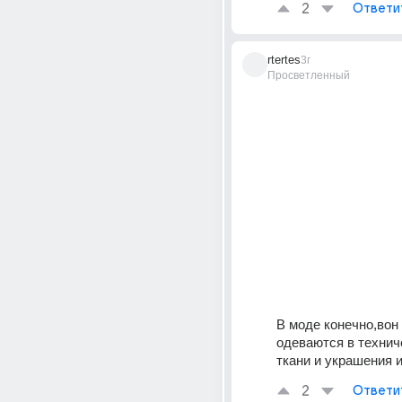
2
Ответи
rtertes
3г
Просветленный
В моде конечно,вон 
одеваются в технич
ткани и украшения и
2
Ответи