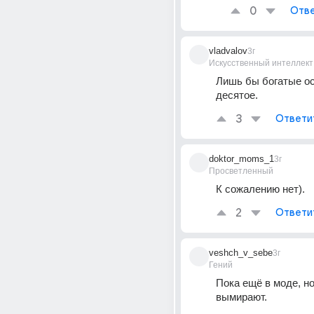
0
Отве
vladvalov
3г
Искусственный интеллект
Лишь бы богатые ос
десятое.
3
Ответи
doktor_moms_1
3г
Просветленный
К сожалению нет).
2
Ответи
veshch_v_sebe
3г
Гений
Пока ещё в моде, но
вымирают.