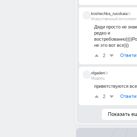
koshechka_russkaia
3г
Искусственный интеллект
Дяди просто не знают
редко и 
востребованно))))Ро
не это вот все)))
2
Ответи
olgaden
3г
Мудрец
приветствуются все
2
Ответи
Показать е