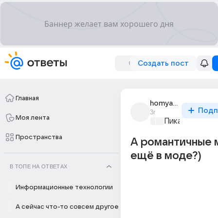
Создать пост
Главная
homyakraspizdyaj
Подп
3г
Моя лента
Пикантно о л
Пространства
А романтичные 
ещё в моде?)
В ТОПЕ НА ОТВЕТАХ
Информационные технологии
А сейчас что-то совсем другое