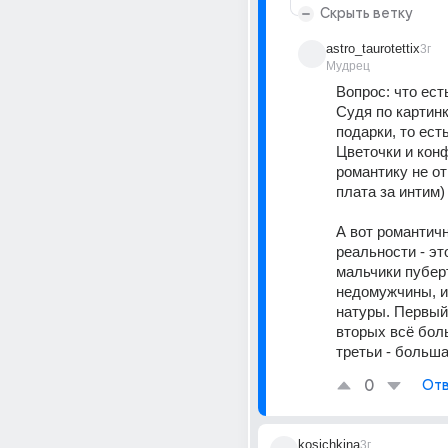
Скрыть ветку
astro_taurotettix
3г
Мудрец
Вопрос: что ест
Судя по картинке
подарки, то есть,
Цветочки и конф
романтику не от
плата за интим)
А вот романтичн
реальности - эт
мальчики пуберт
недомужчины, и
натуры. Первый 
вторых всё боль
третьи - больша
0
Отв
kosichkina
3г