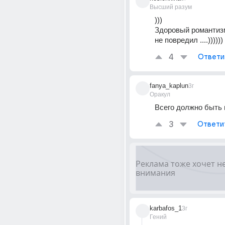
Высший разум
)))
Здоровый романтизм
не повредил ....))))))
4
Ответи
fanya_kaplun
3г
Оракул
Всего должно быть 
3
Ответи
karbafos_1
3г
Гений