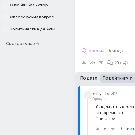
О любви без купюр
Философский вопрос
Политические дебаты
Смотреть все
мнения
#мода
33
26
По дате
По рейтингу
volnyi_ibis
3г
Оракул
У адекватных женщи
все времега ) 
Привет ☺
6
Ответ