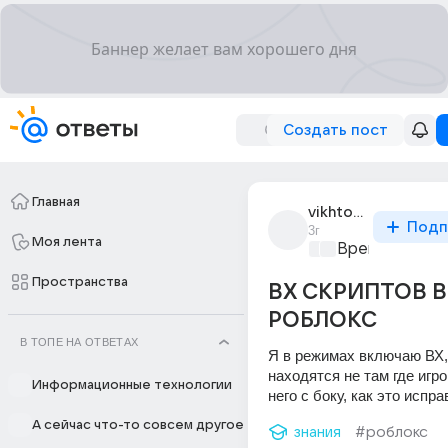
Создать пост
Главная
vikhtondutka_error
Подп
3г
Моя лента
Время игр
+1
Пространства
ВХ СКРИПТОВ В
РОБЛОКС
В ТОПЕ НА ОТВЕТАХ
Я в режимах включаю ВХ,
находятся не там где игро
Информационные технологии
него с боку, как это испр
А сейчас что-то совсем другое
знания
#роблокс