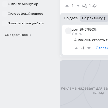
О любви без купюр
1
1
Философский вопрос
По дате
По рейтингу
Политические дебаты
user_294976203
3г
Ученик
Смотреть все
А можешь сказать т
-1
Ответи