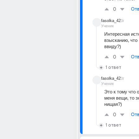
0
Отв
fasolka_42
3г
Ученик
Интересная исто
взысканию, что 
ввиду?)
0
Отв
1 ответ
fasolka_42
3г
Ученик
Это к тому что о
меня вещи, то зн
нищая?)
0
Отв
1 ответ