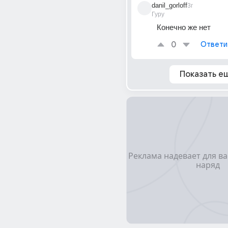
danil_gorloff
3г
Гуру
Конечно же нет
0
Ответи
Показать е