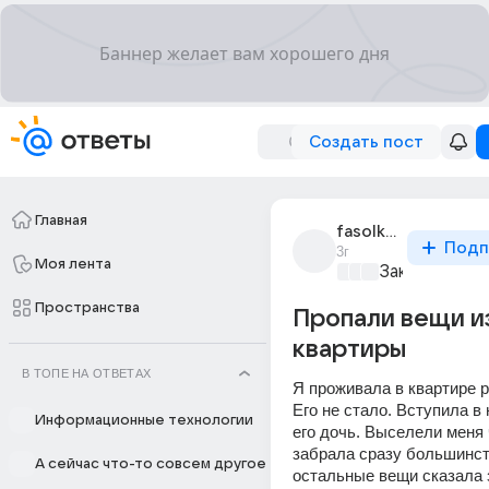
Создать пост
Главная
fasolka_42
Подп
3г
Моя лента
Закон и поря
Пространства
Пропали вещи и
квартиры
В ТОПЕ НА ОТВЕТАХ
Я проживала в квартире р
Его не стало. Вступила в 
Информационные технологии
его дочь. Выселели меня ч
забрала сразу большинст
А сейчас что-то совсем другое
остальные вещи сказала з