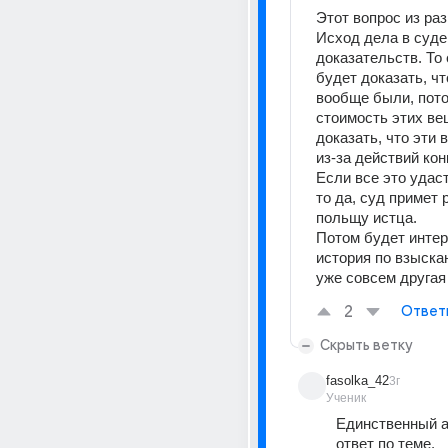
Этот вопрос из ра
Исход дела в суде 
доказательств. То 
будет доказать, чт
вообще были, пото
стоимость этих вещ
доказать, что эти 
из-за действий кон
Если все это удаст
то да, суд примет р
польщу истца.
Потом будет интер
история по взыскан
уже совсем другая
2
Ответ
Скрыть ветку
fasolka_42
3г
Ученик
Единственный а
ответ по теме.