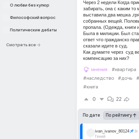
Через 2 недели Когда прие
О любви без купюр
забирать, она с каким то 
выставила два мешка ,гря
Философский вопрос
собранных вещей. Полови
пропала. (Одежда, книги и
Политические дебаты
Была в милиции. Был ста
ответ что гражданско прав
Смотреть все
сказали идите в суд.
Как думаете через  суд в
компенсацию за них?
мнения
#квартира
#наследство
#дочь
#книга
0
22
По дате
По рейтингу
ivan_ivanov_80124
3г
Гений