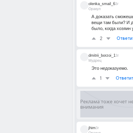
olenka_smail_6
3г
Оракул
А доказать сможешь,
вещи там были? И д
было, когда хозяин
2
Ответи
dmitrii_borzoi_1
3г
Мудрец
Это недоказуемо.
1
Ответи
jhim
3г