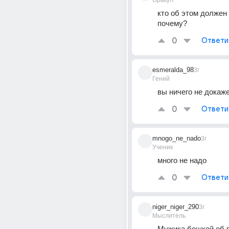
Оракул
кто об этом должен 
почему?
0
Ответи
esmeralda_98
3г
Гений
вы ничего не докаж
0
Ответи
mnogo_ne_nado
3г
Ученик
много не надо
0
Ответи
niger_niger_290
3г
Мыслитель
Мужика бошкой об п