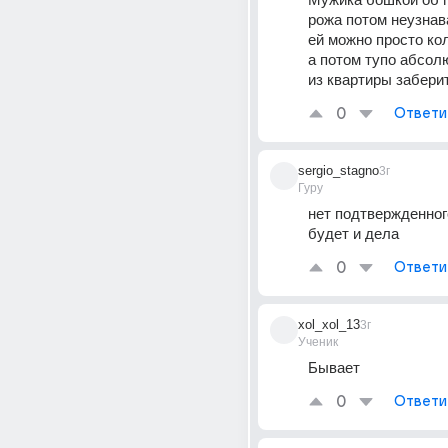
рожа потом неузнав
ей можно просто кол
а потом тупо абсол
из квартиры забери
0
Ответи
sergio_stagno
3г
Гуру
нет подтвержденного
будет и дела
0
Ответи
xol_xol_13
3г
Ученик
Бывает
0
Ответи