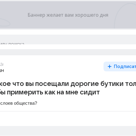
6
3г
Подписа
шн
акое что вы посещали дорогие бутики то
бы примерить как на мне сидит
 слоев общества?