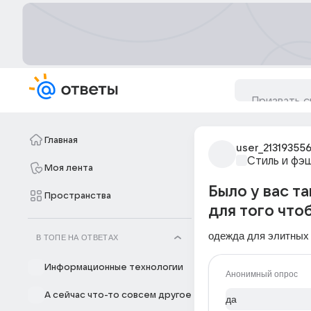
Главная
user_21319355
Стиль и фэ
Моя лента
Было у вас т
Пространства
для того что
одеждa для элитных
В ТОПЕ НА ОТВЕТАХ
Информационные технологии
Анонимный опрос
А сейчас что-то совсем другое
да