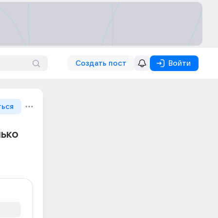
Создать пост
Войти
ться
лько