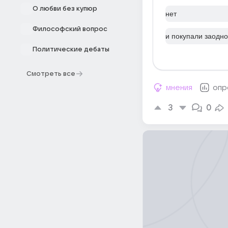
О любви без купюр
нет
Философский вопрос
и покупали заодно
Политические дебаты
Смотреть все
мнения
опр
3
0