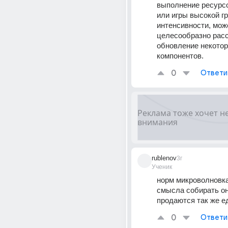
выполнение ресурсо
или игры высокой г
интенсивности, мож
целесообразно расс
обновление некотор
компонентов.
0
Ответи
rublenov
3г
Ученик
норм микроволновка,
смысла собирать он
продаются так же е
0
Ответи