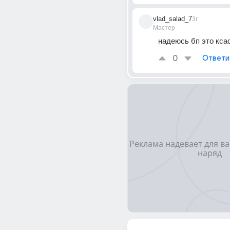
vlad_salad_7
3г
Мастер
надеюсь бп это кса
0
Ответи