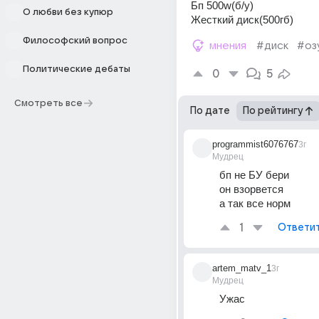
Бп 500w(б/у)
О любви без купюр
Жесткий диск(500гб)
Философский вопрос
мнения
#диск
#оз
Политические дебаты
0
5
Смотреть все
По дате
По рейтингу
programmist6076767
3г
Мудрец
бп не БУ бери
он взорвется
а так все норм
1
Ответи
artem_matv_1
3г
Мудрец
Ужас