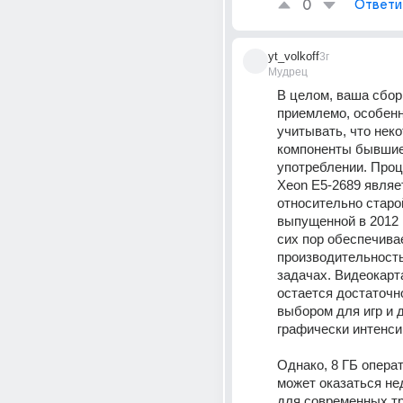
0
Ответи
yt_volkoff
3г
Мудрец
В целом, ваша сбор
приемлемо, особенн
учитывать, что неко
компоненты бывшие 
употреблении. Проце
Xeon E5-2689 являет
относительно старо
выпущенной в 2012 г
сих пор обеспечива
производительность 
задачах. Видеокарт
остается достаточн
выбором для игр и д
графически интенси
Однако, 8 ГБ операт
может оказаться не
для современных тр