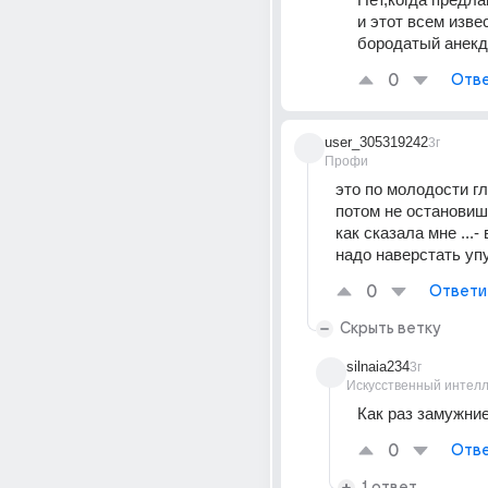
и этот всем изве
бородатый анекд
0
Отве
user_305319242
3г
Профи
это по молодости глу
потом не остановишь
как сказала мне ...- 
надо наверстать уп
0
Ответи
Скрыть ветку
silnaia234
3г
Искусственный интелл
Как раз замужние
0
Отве
1 ответ