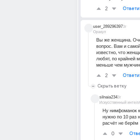
2
Ответи
user_289296397
3г
Оракул
Вы же женщина. Оче
вопрос. Вам и само
известно, что женщи
любят, по крайней ме
меньше чем мужчин
2
Ответи
Скрыть ветку
silnaia234
3г
Искусственный интелл
Ну нимфоманок к
нужно по 10 раз н
расчёт не берём
0
Отве