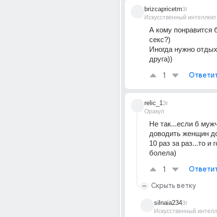
brizcapricetm
3г
Искусственный интеллект
А кому понравится 
секс?)
Иногда нужно отдыха
друга))
1
Ответи
relic_1
3г
Оракул
Не так...если б муж
доводить женщин до
10 раз за раз...то и 
болела)
1
Ответи
Скрыть ветку
silnaia234
3г
Искусственный интелл