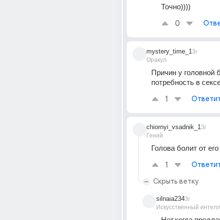
Точно))))
0
Отве
mystery_time_1
3г
Оракул
Причин у головной б
потребность в сексе
1
Ответи
chiornyi_vsadnik_1
3г
Гений
Голова болит от его
1
Ответи
Скрыть ветку
silnaia234
3г
Искусственный интелл
Нет,когда предла