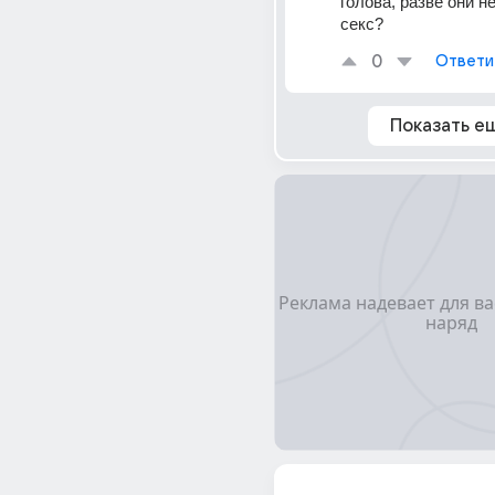
голова, разве они н
секс?
0
Ответи
Показать е