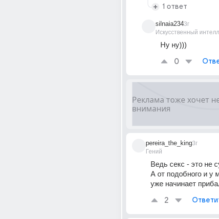
1 ответ
silnaia234
3г
Искусственный интелл
Ну ну)))
0
Отве
pereira_the_king
3г
Гений
Ведь секс - это не с
А от подобного и у м
уже начинает приба
2
Ответи