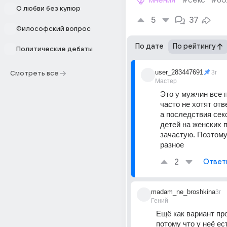
мнения
#секс
#бо
О любви без купюр
5
37
Философский вопрос
По дате
По рейтингу
Политические дебаты
user_283447691
3г
Смотреть все
Мастер
Это у мужчин все п
часто не хотят отв
а последствия секс
детей на женских п
зачастую. Поэтому
разное
2
Ответ
madam_ne_broshkina
3г
Гений
Ещё как вариант про
потому что у неё ест