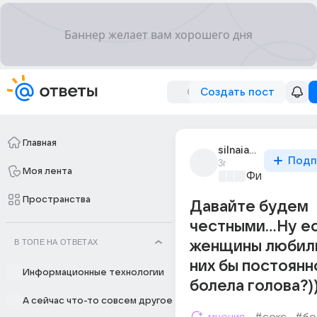
Создать пост
Главная
silnaia234
Подп
3г
Моя лента
Философски
Пространства
Давайте будем
честными…Ну ес
В ТОПЕ НА ОТВЕТАХ
женщины любили
них бы постоянн
Информационные технологии
болела голова?))
А сейчас что-то совсем другое