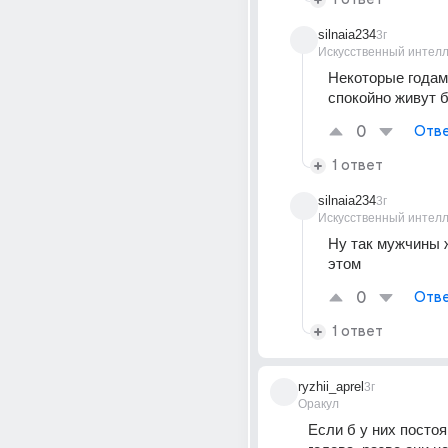
silnaia234
3г
Искусственный интелл
Некоторые годам
спокойно живут 
0
Отве
1 ответ
silnaia234
3г
Искусственный интелл
Ну так мужчины ж
этом
0
Отве
1 ответ
ryzhii_aprel
3г
Оракул
Если б у них постоя