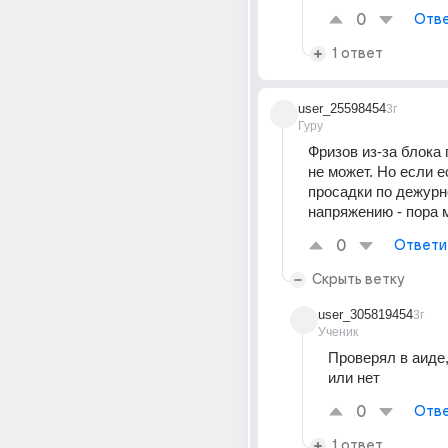
0
Отве
1 ответ
user_25598454
3г
Гуру
Фризов из-за блока 
не может. Но если е
просадки по дежурн
напряжению - пора 
0
Ответи
Скрыть ветку
user_305819454
3г
Ученик
Проверял в аиде,
или нет
0
Отве
1 ответ