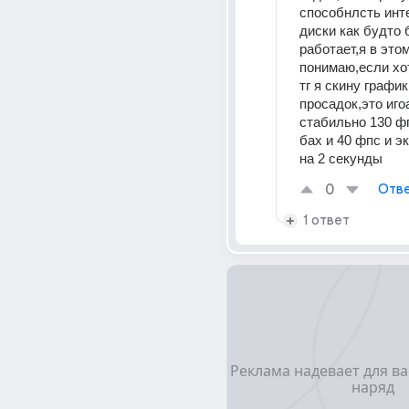
способнлсть инте
диски как будто 
работает,я в этом
понимаю,если хот
тг я скину график
просадок,это иго
стабильно 130 фп
бах и 40 фпс и э
на 2 секунды
0
Отве
1 ответ