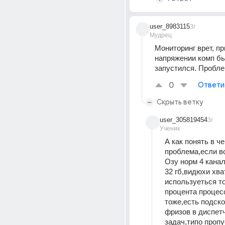
user_8983115
3г
Мудрец
Мониторинг врет, пр
напряжении комп бы
запустился. Пробле
0
Ответи
Скрыть ветку
user_305819454
3г
Ученик
А как понять в че
проблема,если вс
Озу норм 4 кана
32 гб,видюхи хват
используеться то
процента процесс
тоже,есть подско
фризов в диспетч
задач,типо пропу