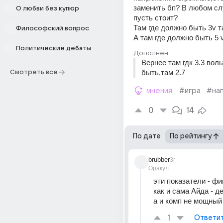
заменить бп? В любом сл
О любви без купюр
пусть стоит? 
Там где должно быть 3v т
Философский вопрос
А там где должно быть 5 v
Политические дебаты
Дополнен
Вернее там гдк 3.3 воль
быть,там 2.7
Смотреть все
мнения
#игра
#на
0
14
По дате
По рейтингу
brubber
3г
Оракул
эти показатели - фи
как и сама Айда - д
а и комп не мощный
1
Ответи