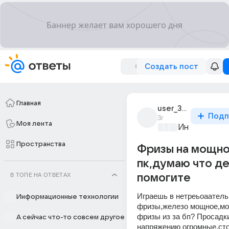
Создать пост
Главная
user_305819454
Подп
3г
Моя лента
Информацио
Пространства
Фризы на мощн
пк,думаю что де
В ТОПЕ НА ОТВЕТАХ
помогите
Играешь в нетреьоаательн
Информационные технологии
фризы,железо мощное,мог
фризы из за бп? Просадки
А сейчас что-то совсем другое
напряжению огромные,сто