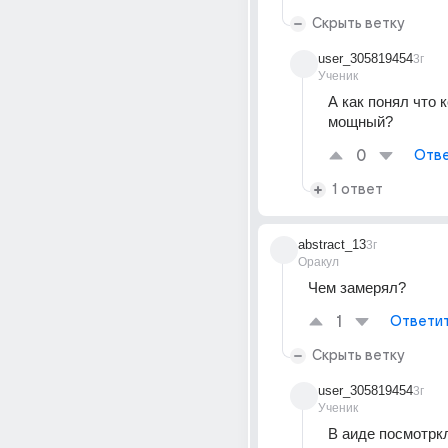
Скрыть ветку
user_305819454
3г
Ученик
А как понял что к
мощный?
0
Отве
1 ответ
abstract_13
3г
Оракул
Чем замерял?
1
Ответи
Скрыть ветку
user_305819454
3г
Ученик
В аиде посмотркл