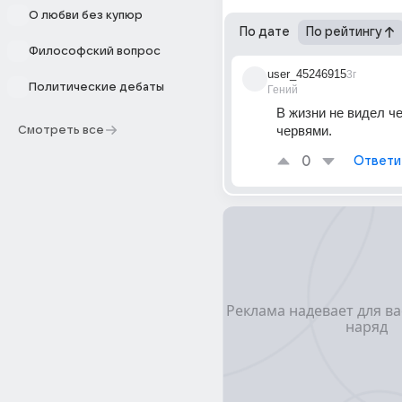
О любви без купюр
По дате
По рейтингу
Философский вопрос
user_45246915
3г
Политические дебаты
Гений
В жизни не видел ч
червями.
Смотреть все
0
Ответи