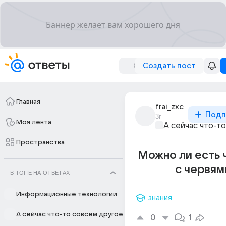
Создать пост
Главная
frai_zxc
Подп
3г
Моя лента
А сейчас что-т
Пространства
Можно ли есть
с червям
В ТОПЕ НА ОТВЕТАХ
Информационные технологии
знания
А сейчас что-то совсем другое
0
1