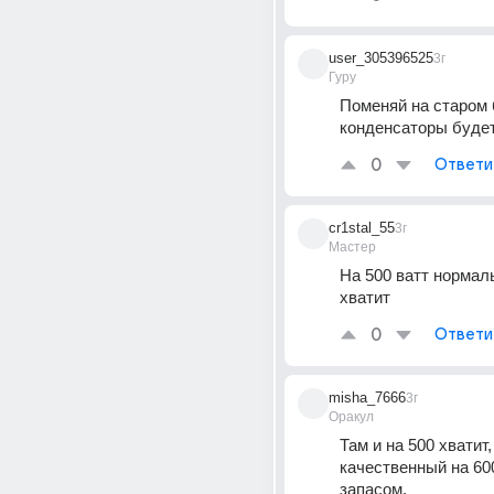
user_305396525
3г
Гуру
Поменяй на старом 
конденсаторы будет
0
Ответи
cr1stal_55
3г
Мастер
На 500 ватт нормаль
хватит
0
Ответи
misha_7666
3г
Оракул
Там и на 500 хватит, 
качественный на 600
запасом.