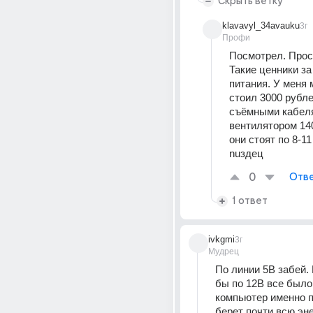
Скрыть ветку
klavavyl_34avauku
3г
Профи
Посмотрел. Прост
Такие ценники за 
питания. У меня 
стоил 3000 рубле
съёмными кабеля
вентилятором 140
они стоят по 8-11
nuздец
0
Отве
1 ответ
ivkgmi
3г
Мудрец
По линии 5В забей. 
бы по 12В все было 
компьютер именно п
берет почти всю эн