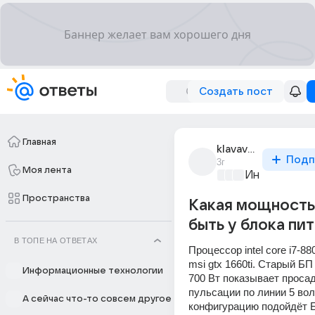
Создать пост
Главная
klavavyl_34avauku
Подп
3г
Моя лента
Информацио
Пространства
Какая мощность
быть у блока пи
В ТОПЕ НА ОТВЕТАХ
Процессор intel core i7-88
msi gtx 1660ti. Старый Б
Информационные технологии
700 Вт показывает просад
пульсации по линии 5 воль
А сейчас что-то совсем другое
конфигурацию подойдёт 