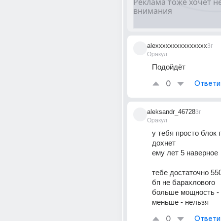
alexxxxxxxxxxxxxxx
3г
Оракул
Подойдёт
0
Ответи
aleksandr_46728
3г
Оракул
у тебя просто блок 
дохнет
ему лет 5 наверное 
тебе достаточно 550
бп не барахлового
больше мощность -
меньше - нельзя
0
Ответи