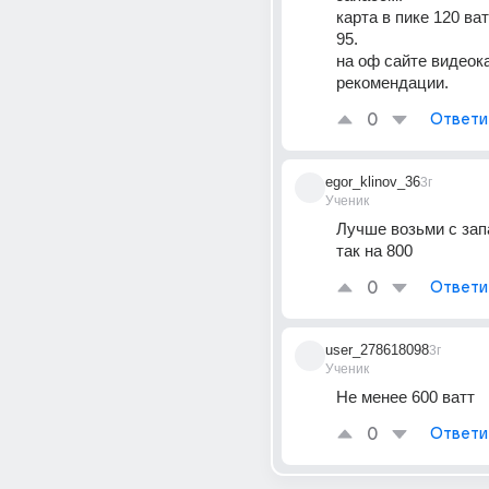
карта в пике 120 ва
95.
на оф сайте видеока
рекомендации.
0
Ответи
egor_klinov_36
3г
Ученик
Лучше возьми с запа
так на 800
0
Ответи
user_278618098
3г
Ученик
Не менее 600 ватт
0
Ответи