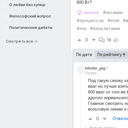
600 Вт?
О любви без купюр
мнения
#питание
Философский вопрос
#процессор
#intel
#в
Политические дебаты
#msi
#блок питания
0
16
Смотреть все
По дате
По рейтингу
biboder_gag
3г
Профи
Под такую связку хв
вват но лучше взять
600 вват от того же b
другого нормальног
Главное смотреть на
вольтовую линию и 
0
Ответи