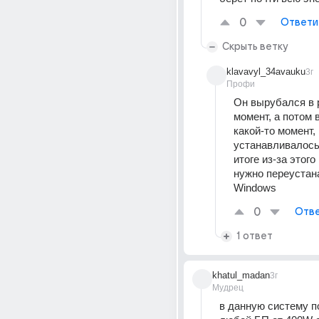
0
Ответи
Скрыть ветку
klavavyl_34avauku
3г
Профи
Он вырубался в 
момент, а потом 
какой-то момент, 
устанавливалось 
итоге из-за этого
нужно переустан
Windows
0
Отве
1 ответ
khatul_madan
3г
Мудрец
в данную систему п