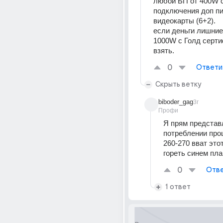
любой БП от 400W с
подключения доп пи
видеокарты (6+2).
если деньги лишние
1000W с Голд серти
взять.
0
Ответи
Скрыть ветку
biboder_gag
3г
Профи
Я прям представл
потреблении проц
260-270 вват этот
гореть синем пл
0
Отве
1 ответ