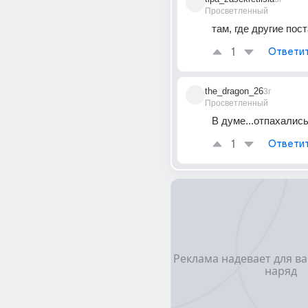
Просветленный
там, где другие пос
1
Ответи
the_dragon_26
3г
Просветленный
В думе...отпахались
1
Ответи