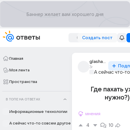
Создать пост
Главная
glasha_vorona
Подп
3г
Моя лента
А сейчас что-т
Пространства
Где пахать у
нужно?)
В ТОПЕ НА ОТВЕТАХ
Информационные технологии
мнения
А сейчас что-то совсем другое
4
10