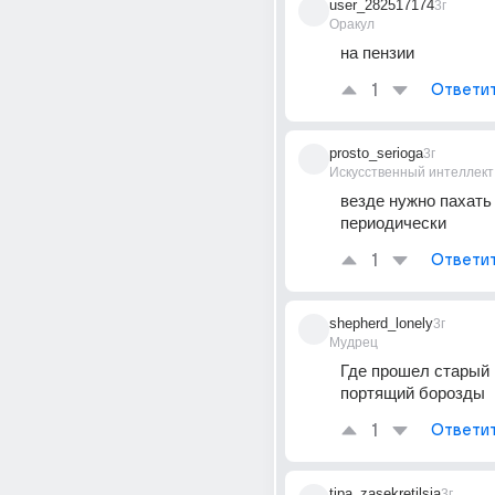
user_282517174
3г
Оракул
на пензии
1
Ответи
prosto_serioga
3г
Искусственный интеллект
везде нужно пахать 
периодически
1
Ответи
shepherd_lonely
3г
Мудрец
Где прошел старый к
портящий борозды
1
Ответи
tipa_zasekretilsia
3г