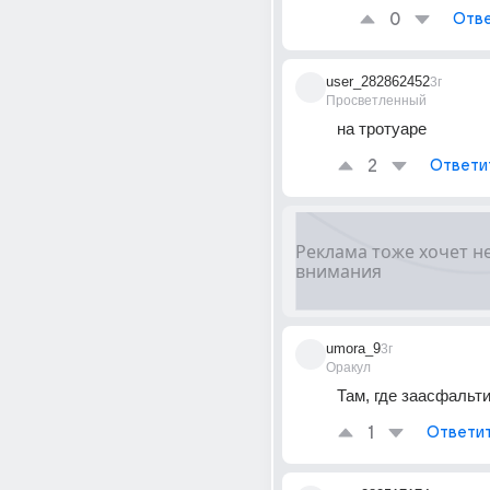
0
Отве
user_282862452
3г
Просветленный
на тротуаре
2
Ответи
umora_9
3г
Оракул
Там, где заасфальт
1
Ответи