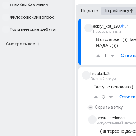
О любви без купюр
По дате
По рейтингу
Философский вопрос
dobryi_kot_120
3г
Политические дебаты
Просветленный
В столярке . ))) Там
Смотреть все
НАДА . ))))
1
Ответ
hrizokolla
3г
Высший разум
Где уже вспахано!))
3
Ответи
Скрыть ветку
prosto_serioga
3г
Искусственный интелл
))интересно даже