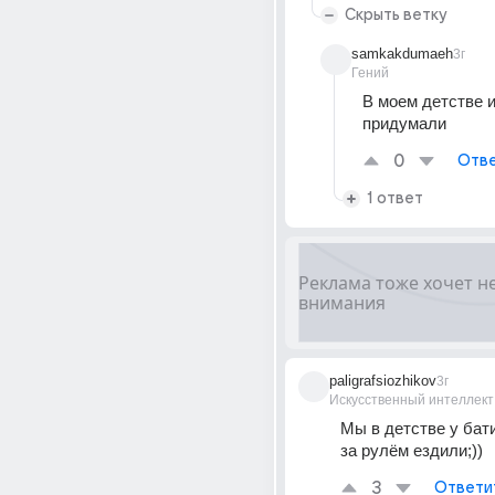
Скрыть ветку
samkakdumaeh
3г
Гений
В моем детстве и
придумали
0
Отве
1 ответ
paligrafsiozhikov
3г
Искусственный интеллект
Мы в детстве у бати
за рулём ездили;))
3
Ответи