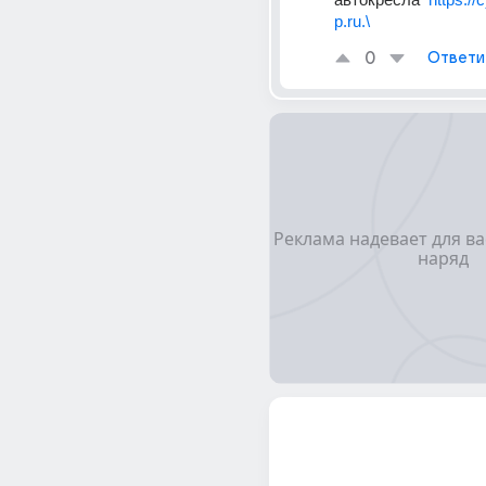
p.ru.\
0
Ответи