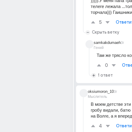
))))):У меня папа тра
телеге лежала ...то
торчала))) Гаишники
5
Ответи
Скрыть ветку
samkakdumaeh
3г
Гений
Там же трясло ко
0
Отве
1 ответ
oksiumoron_10
3г
Мыслитель
В моем детстве эти 
гробу видали, батю 
на Волге, а я впере
4
Ответи