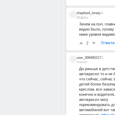
shepherd_lonely
3г
Мудрец
Зачем на пол, главн
видно было, голову 
ниже уровня видим
2
Ответи
user_309490217
2г
Ученик
Да раньше в детстве
автокресел то и не б
что сейчас, сейчас 
детей более безопас
креслом, все зависи
конечно и водителя.
автокресел могу 
порекомендовать дл
автомобилей вот так
автокресла  
https:/