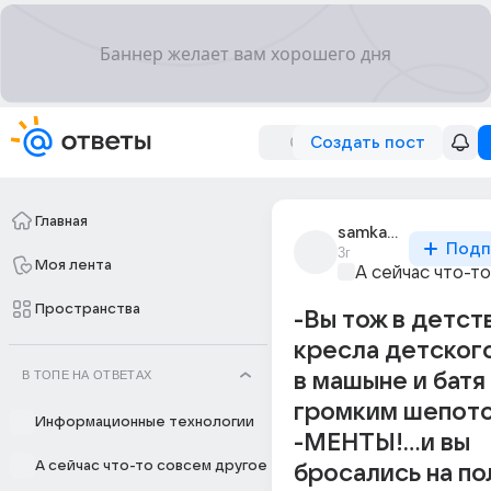
Создать пост
Главная
samkakdumaeh
Подп
3г
Моя лента
А сейчас что-т
Пространства
-Вы тож в детст
кресла детског
В ТОПЕ НА ОТВЕТАХ
в машыне и батя
громким шепото
Информационные технологии
-МЕНТЫ!...и вы
А сейчас что-то совсем другое
бросались на по