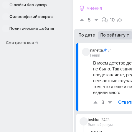
О любви без купюр
мнения
Философский вопрос
5
10
Политические дебаты
По дате
По рейтингу
Смотреть все
nanetta
3г
Гений
В моем детстве дет
не было. Так ездил
представляете, ре
несчастные случаи.
том, что я еще и н
ездили много
3
Ответ
toshka_242
3г
Высший разум