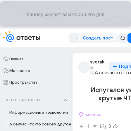
Создать пост
Главная
svetakulikova
Подп
3г
Моя лента
А сейчас что-т
Пространства
Испугался у
крутые Ч
В ТОПЕ НА ОТВЕТАХ
Информационные технологии
мнения
А сейчас что-то совсем другое
1
3