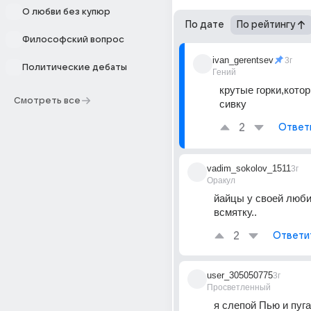
О любви без купюр
По дате
По рейтингу
Философский вопрос
ivan_gerentsev
3г
Политические дебаты
Гений
крутые горки,котор
Смотреть все
сивку
2
Ответ
vadim_sokolov_1511
3г
Оракул
йайцы у своей любим
всмятку..
2
Ответи
user_305050775
3г
Просветленный
я слепой Пью и пуга