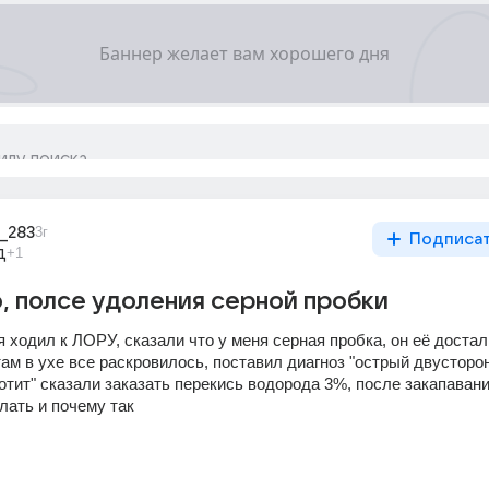
n_283
3г
Подписа
д
+1
, полсе удоления серной пробки
 ходил к ЛОРУ, сказали что у меня серная пробка, он её достал 
ам в ухе все раскровилось, поставил диагноз "острый двусторон
тит" сказали заказать перекись водорода 3%, после закапавани
лать и почему так