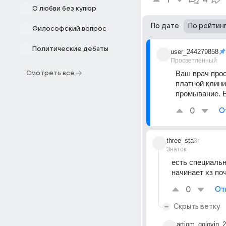
1
4
О любви без купюр
По дате
По рейтин
Философский вопрос
Политические дебаты
user_244279858
Просветленный
Ваш врач прос
Смотреть все
платной клини
промывание. 
0
О
three_sta
3г
Знаток
есть специальн
начинает хз по
0
От
Скрыть ветку
artiom_golovin_