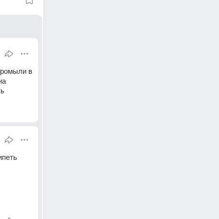
ромыли в 
а 
ть
петь 