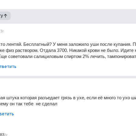
гу
3г
то лентяй. Бесплатный? У меня заложило уши после купания. П
ке физ раствором. Отдала 3700. Никакой крови не было. Идите н
Еще советовали салициловым спиртом 2% лечить, тампонирова
тветить
ая штука которая разъедает грязь в ухе, если её много то ухо ши
чему он так тебе  не сделал
ветить
283
3г