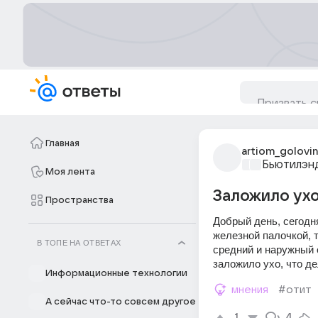
Главная
artiom_golovi
Бьютилэн
Моя лента
Заложило ухо
Пространства
Добрый день, сегодня
железной палочкой, т
В ТОПЕ НА ОТВЕТАХ
средний и наружный о
заложило ухо, что де
Информационные технологии
мнения
#отит
А сейчас что-то совсем другое