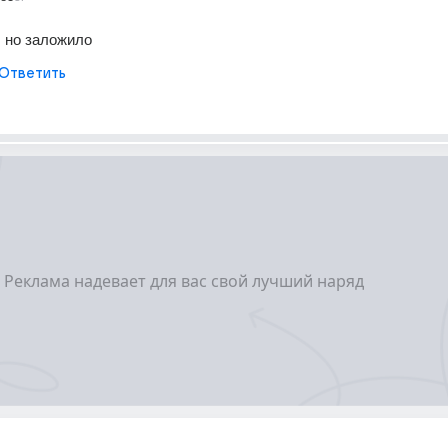
 но заложило
Ответить