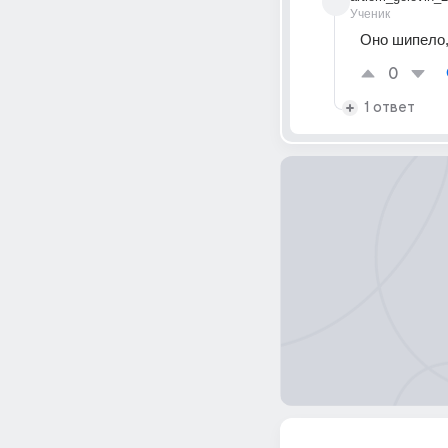
Ученик
Оно шипело,
0
1 ответ