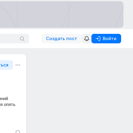
Создать пост
Войти
ться
ний 
я опять 