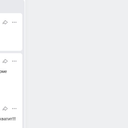
рме 
ватит!!!