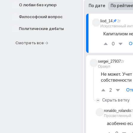
О любви без купюр
По дате
По рейтин
Философский вопрос
liod_14
2г
Искусственный ин
Политические дебаты
Капитализм не
Смотреть все
0
О
sergei_27937
2г
Оракул
Не может. Учет
собственности 
2
От
Скрыть ветку
ronaldo_rolando
2
Просветленный
асобенно ес