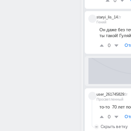
0
staryi_lis_14
2г
Гений
Он даже без те
ты такой! Гуля
0
От
user_261745829
2г
Просветленный
то-то  70 лет п
0
От
Скрыть ветку