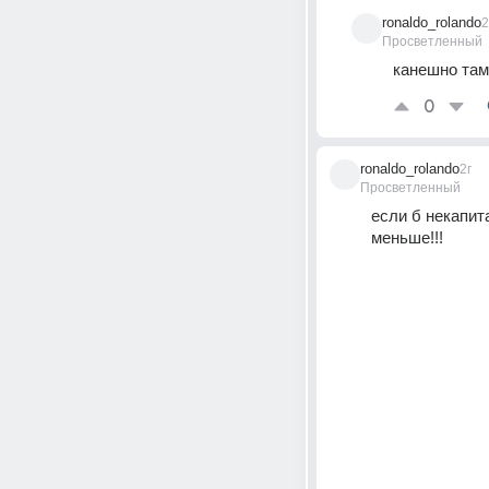
ronaldo_rolando
2
Просветленный
канешно там
0
ronaldo_rolando
2г
Просветленный
если б некапит
меньше!!!