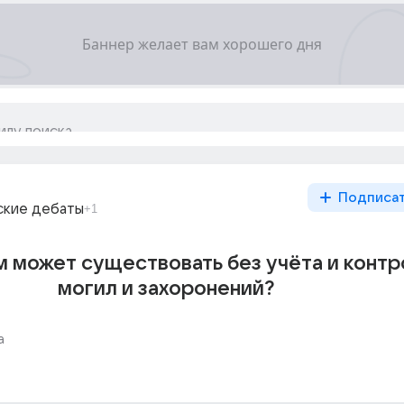
Подписа
ские дебаты
+1
 может существовать без учёта и контр
могил и захоронений?
а