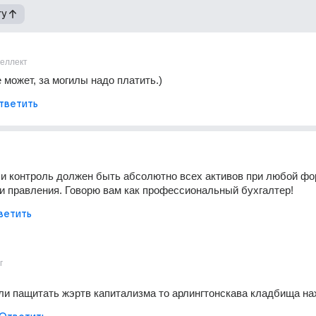
гу
теллект
 может, за могилы надо платить.)
тветить
 и контроль должен быть абсолютно всех активов при любой фо
и правления. Говорю вам как профессиональный бухгалтер!
ветить
г
ли пащитать жэртв капитализма то арлингтонскава кладбища нах