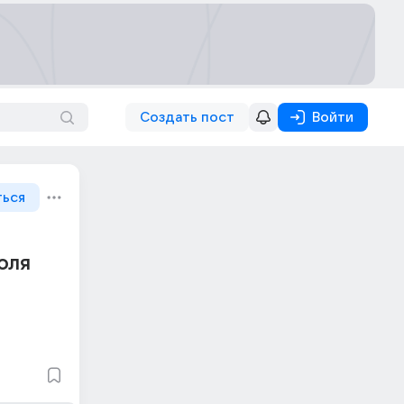
Создать пост
Войти
ться
оля