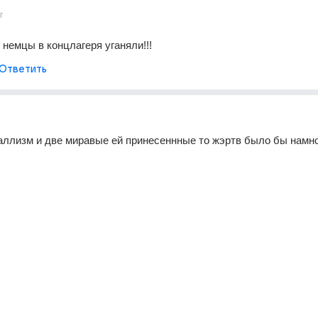
г
 немцы в концлагеря уганяли!!!
Ответить
аллизм и две миравые ей принесеннные то жэртв было бы намно