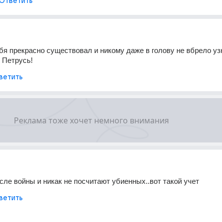
Ответить
бя прекрасно существовал и никому даже в голову не вбрело узн
й Петрусь!
ветить
осле войны и никак не посчитают убиенных..вот такой учет
ветить