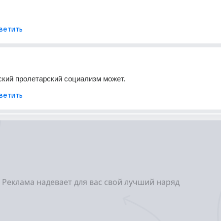
ветить
кий пролетарский социализм может.
ветить