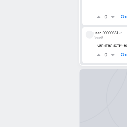
0
От
user_00000651
2г
Гений
Капиталистичес
0
От