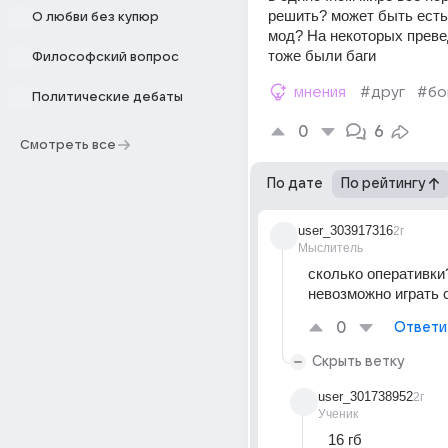
решить? может быть есть 
О любви без купюр
мод? На некоторых преве
тоже были баги
Философский вопрос
мнения
#друг
#бо
Политические дебаты
0
6
Смотреть все
По дате
По рейтингу
user_303917316
2г
Мыслитель
сколько оперативки
невозможно играть с
0
Ответи
Скрыть ветку
user_301738952
2г
Ученик
16 гб