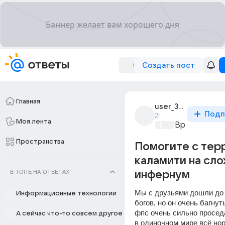
Создать пост
Главная
user_301738952
Подп
2г
Моя лента
Время игр
+3
Пространства
Помогите с тер
каламити на сл
В ТОПЕ НА ОТВЕТАХ
инфернум
Мы с друзьями дошли до 
Информационные технологии
богов, но он очень багнуты
фпс очень сильно проседа
А сейчас что-то совсем другое
в одиночном мире всё нор