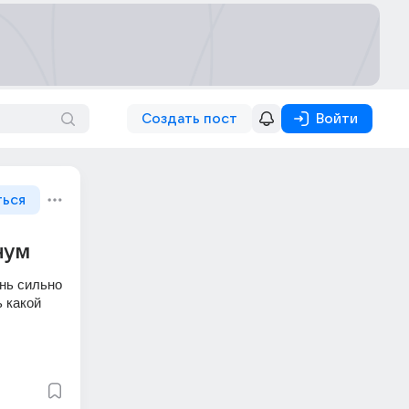
Создать пост
Войти
ться
нум
нь сильно 
 какой 