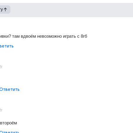
гу
ивки? там вдвоём невозможно играть с 8гб
ветить
2г
Ответить
2г
 второём
Ответить