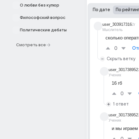
О любви без купюр
По дате
По рейтин
Философский вопрос
user_303917316
2г
Мыслитель
Политические дебаты
сколько операт
Смотреть все
0
От
Скрыть ветку
user_301738952
Ученик
16 гб
0
1 ответ
user_301738952
Ученик
и мы играем