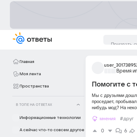
Главная
user_30173895
Время и
Моя лента
Помогите с т
Пространства
Мы с друзьями дошли 
проседает, пробывал
В ТОПЕ НА ОТВЕТАХ
нибудь мод? На неко
Информационные технологии
мнения
#друг
А сейчас что-то совсем другое
0
6