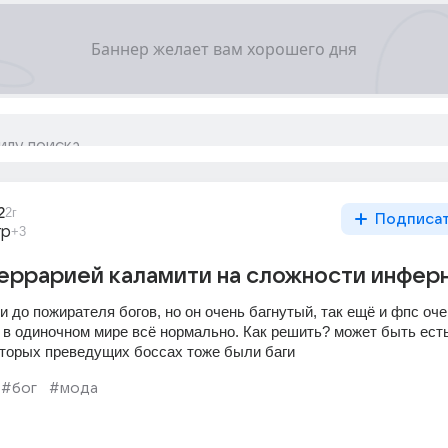
2
2г
Подписа
гр
+3
еррарией каламити на сложности инфер
до пожирателя богов, но он очень багнутый, так ещё и фпс оче
 в одиночном мире всё нормально. Как решить? может быть есть
торых преведущих боссах тоже были баги
#бог
#мода