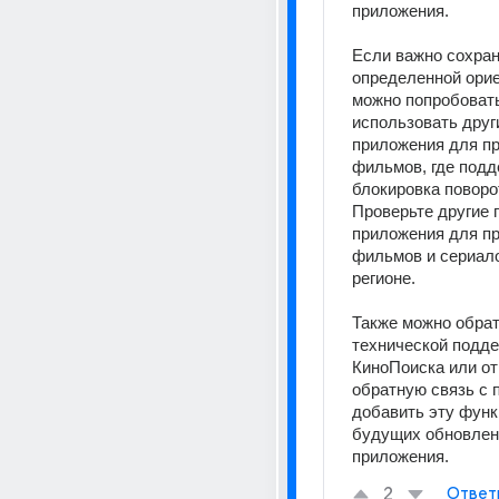
приложения. 
Если важно сохрани
определенной орие
можно попробовать
использовать други
приложения для пр
фильмов, где подд
блокировка поворот
Проверьте другие 
приложения для пр
фильмов и сериало
регионе. 
Также можно обрати
технической подде
КиноПоиска или от
обратную связь с 
добавить эту функ
будущих обновлен
приложения.
2
Ответ