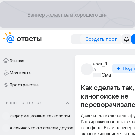
Создать пост
Главная
user_306550132
Подп
2г
Моя лента
Смартфоны
+1
Пространства
Как сделать так,
кинопоиске не
В ТОПЕ НА ОТВЕТАХ
переворачивалс
Даже когда включаешь фу
Информационные технологии
блокировки поворота экра
телефоне. Если переверн
А сейчас что-то совсем другое
экран в кинопоиске, всё р