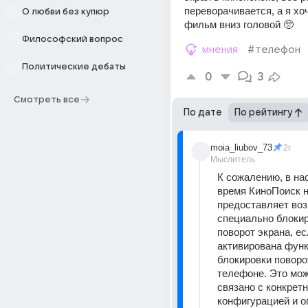
переворачивается, а я хоч
О любви без купюр
фильм вниз головой 🥺
Философский вопрос
мнения
#телефон
Политические дебаты
0
3
Смотреть все
По дате
По рейтингу
moia_liubov_73
2г
Мыслитель
К сожалению, в на
время КиноПоиск н
предоставляет воз
специально блокир
поворот экрана, есл
активирована функ
блокировки поворот
телефоне. Это мож
связано с конкретн
конфигурацией и о