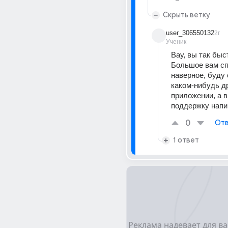
Скрыть ветку
user_306550132
2г
Ученик
Вау, вы так быс
Большое вам сп
наверное, буду 
каком-нибудь др
приложении, а в
поддержку нап
0
Отв
1 ответ